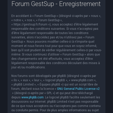
Forum GestSup - Enregistrement
En accédant à « Forum GestSup » (désigné ci-après par « nous »,
« notre », « nos », « Forum GestSup »,
« https://gestsup.fr/forum »), vous acceptez d’être légalement
responsable des conditions suivantes. Si vous n’acceptez pas
d’être légalement responsable de toutes les conditions
suivantes, alors n’accédez pas et/ou n’utilisez pas « Forum
GestSup ». Nous pouvons modifier celles-ci à n’importe quel
moment et nous ferons tout pour que vous en soyez informé,
bien qu’il soit prudent de vérifier régulièrement celles-ci par vous-
même. Si vous continuez d’utiliser « Forum GestSup » alors que
des changements ont été effectués, vous acceptez d’être
légalement responsable des conditions découlant des mises à
jour et/ou modifications.
Nos forums sont développés par phpBB (désigné ci-après par
« ils », « eux », « leur », « logiciel phpBB », « www.phpbb.com »,
« phpBB Limited », « Équipes phpBB ») qui est un script libre de
forum, déclaré sous la licence «
GNU General Public License v2
» (désigné ci-après par « GPL ») et qui peut être téléchargé
depuis
www.phpbb.com
. Le logiciel phpBB facilite seulement les
discussions sur Internet. phpBB Limited n’est pas responsable
de ce que nous acceptons ou n’acceptons pas comme contenu
ou conduite permis. Pour de plus amples informations au sujet