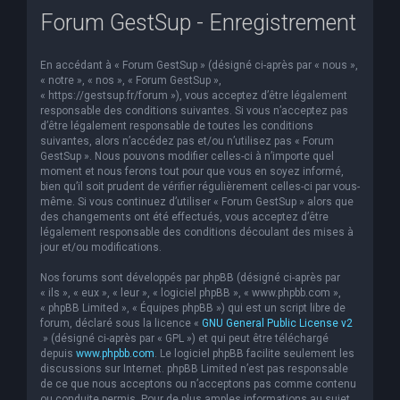
Forum GestSup - Enregistrement
e
r
En accédant à « Forum GestSup » (désigné ci-après par « nous »,
c
« notre », « nos », « Forum GestSup »,
h
« https://gestsup.fr/forum »), vous acceptez d’être légalement
responsable des conditions suivantes. Si vous n’acceptez pas
e
d’être légalement responsable de toutes les conditions
suivantes, alors n’accédez pas et/ou n’utilisez pas « Forum
r
GestSup ». Nous pouvons modifier celles-ci à n’importe quel
moment et nous ferons tout pour que vous en soyez informé,
bien qu’il soit prudent de vérifier régulièrement celles-ci par vous-
même. Si vous continuez d’utiliser « Forum GestSup » alors que
des changements ont été effectués, vous acceptez d’être
légalement responsable des conditions découlant des mises à
jour et/ou modifications.
Nos forums sont développés par phpBB (désigné ci-après par
« ils », « eux », « leur », « logiciel phpBB », « www.phpbb.com »,
« phpBB Limited », « Équipes phpBB ») qui est un script libre de
forum, déclaré sous la licence «
GNU General Public License v2
» (désigné ci-après par « GPL ») et qui peut être téléchargé
depuis
www.phpbb.com
. Le logiciel phpBB facilite seulement les
discussions sur Internet. phpBB Limited n’est pas responsable
de ce que nous acceptons ou n’acceptons pas comme contenu
ou conduite permis. Pour de plus amples informations au sujet