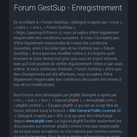
Forum GestSup - Enregistrement
e
r
En accédant à « Forum GestSup » (désigné ci-après par « nous »,
c
« notre », « nos », « Forum GestSup »,
h
« https://gestsup.fr/forum »), vous acceptez d’être légalement
responsable des conditions suivantes. Si vous n’acceptez pas
e
d’être légalement responsable de toutes les conditions
suivantes, alors n’accédez pas et/ou n’utilisez pas « Forum
r
GestSup ». Nous pouvons modifier celles-ci à n’importe quel
moment et nous ferons tout pour que vous en soyez informé,
bien qu’il soit prudent de vérifier régulièrement celles-ci par vous-
même. Si vous continuez d’utiliser « Forum GestSup » alors que
des changements ont été effectués, vous acceptez d’être
légalement responsable des conditions découlant des mises à
jour et/ou modifications.
Nos forums sont développés par phpBB (désigné ci-après par
« ils », « eux », « leur », « logiciel phpBB », « www.phpbb.com »,
« phpBB Limited », « Équipes phpBB ») qui est un script libre de
forum, déclaré sous la licence «
GNU General Public License v2
» (désigné ci-après par « GPL ») et qui peut être téléchargé
depuis
www.phpbb.com
. Le logiciel phpBB facilite seulement les
discussions sur Internet. phpBB Limited n’est pas responsable
de ce que nous acceptons ou n’acceptons pas comme contenu
ou conduite permis. Pour de plus amples informations au sujet