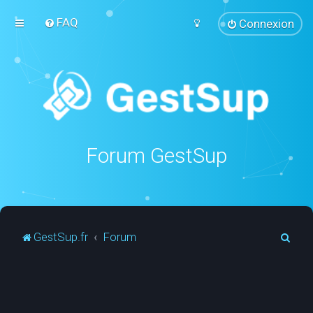
FAQ
Connexion
Forum GestSup
R
GestSup.fr
Forum
e
c
h