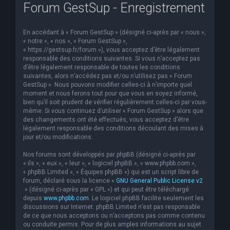
Forum GestSup - Enregistrement
En accédant à « Forum GestSup » (désigné ci-après par « nous »,
« notre », « nos », « Forum GestSup »,
« https://gestsup.fr/forum »), vous acceptez d’être légalement
responsable des conditions suivantes. Si vous n’acceptez pas
d’être légalement responsable de toutes les conditions
suivantes, alors n’accédez pas et/ou n’utilisez pas « Forum
GestSup ». Nous pouvons modifier celles-ci à n’importe quel
moment et nous ferons tout pour que vous en soyez informé,
bien qu’il soit prudent de vérifier régulièrement celles-ci par vous-
même. Si vous continuez d’utiliser « Forum GestSup » alors que
des changements ont été effectués, vous acceptez d’être
légalement responsable des conditions découlant des mises à
jour et/ou modifications.
Nos forums sont développés par phpBB (désigné ci-après par
« ils », « eux », « leur », « logiciel phpBB », « www.phpbb.com »,
« phpBB Limited », « Équipes phpBB ») qui est un script libre de
forum, déclaré sous la licence «
GNU General Public License v2
» (désigné ci-après par « GPL ») et qui peut être téléchargé
depuis
www.phpbb.com
. Le logiciel phpBB facilite seulement les
discussions sur Internet. phpBB Limited n’est pas responsable
de ce que nous acceptons ou n’acceptons pas comme contenu
ou conduite permis. Pour de plus amples informations au sujet