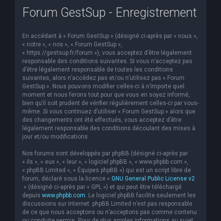
Forum GestSup - Enregistrement
e
r
En accédant à « Forum GestSup » (désigné ci-après par « nous »,
c
« notre », « nos », « Forum GestSup »,
h
« https://gestsup.fr/forum »), vous acceptez d’être légalement
responsable des conditions suivantes. Si vous n’acceptez pas
e
d’être légalement responsable de toutes les conditions
suivantes, alors n’accédez pas et/ou n’utilisez pas « Forum
r
GestSup ». Nous pouvons modifier celles-ci à n’importe quel
moment et nous ferons tout pour que vous en soyez informé,
bien qu’il soit prudent de vérifier régulièrement celles-ci par vous-
même. Si vous continuez d’utiliser « Forum GestSup » alors que
des changements ont été effectués, vous acceptez d’être
légalement responsable des conditions découlant des mises à
jour et/ou modifications.
Nos forums sont développés par phpBB (désigné ci-après par
« ils », « eux », « leur », « logiciel phpBB », « www.phpbb.com »,
« phpBB Limited », « Équipes phpBB ») qui est un script libre de
forum, déclaré sous la licence «
GNU General Public License v2
» (désigné ci-après par « GPL ») et qui peut être téléchargé
depuis
www.phpbb.com
. Le logiciel phpBB facilite seulement les
discussions sur Internet. phpBB Limited n’est pas responsable
de ce que nous acceptons ou n’acceptons pas comme contenu
ou conduite permis. Pour de plus amples informations au sujet