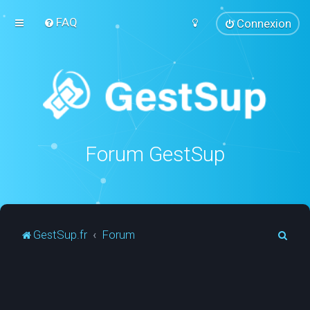
FAQ
Connexion
Forum GestSup
R
GestSup.fr
Forum
e
c
h