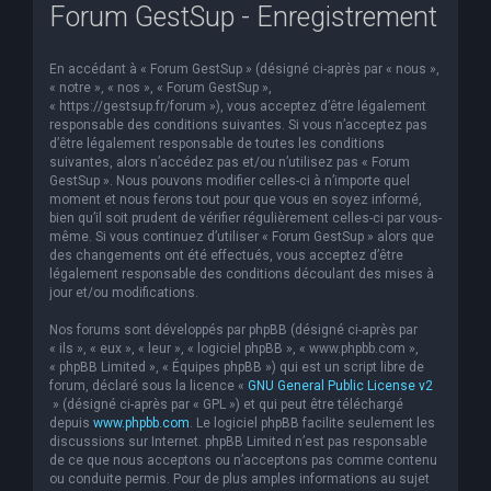
Forum GestSup - Enregistrement
En accédant à « Forum GestSup » (désigné ci-après par « nous »,
« notre », « nos », « Forum GestSup »,
« https://gestsup.fr/forum »), vous acceptez d’être légalement
responsable des conditions suivantes. Si vous n’acceptez pas
d’être légalement responsable de toutes les conditions
suivantes, alors n’accédez pas et/ou n’utilisez pas « Forum
GestSup ». Nous pouvons modifier celles-ci à n’importe quel
moment et nous ferons tout pour que vous en soyez informé,
bien qu’il soit prudent de vérifier régulièrement celles-ci par vous-
même. Si vous continuez d’utiliser « Forum GestSup » alors que
des changements ont été effectués, vous acceptez d’être
légalement responsable des conditions découlant des mises à
jour et/ou modifications.
Nos forums sont développés par phpBB (désigné ci-après par
« ils », « eux », « leur », « logiciel phpBB », « www.phpbb.com »,
« phpBB Limited », « Équipes phpBB ») qui est un script libre de
forum, déclaré sous la licence «
GNU General Public License v2
» (désigné ci-après par « GPL ») et qui peut être téléchargé
depuis
www.phpbb.com
. Le logiciel phpBB facilite seulement les
discussions sur Internet. phpBB Limited n’est pas responsable
de ce que nous acceptons ou n’acceptons pas comme contenu
ou conduite permis. Pour de plus amples informations au sujet