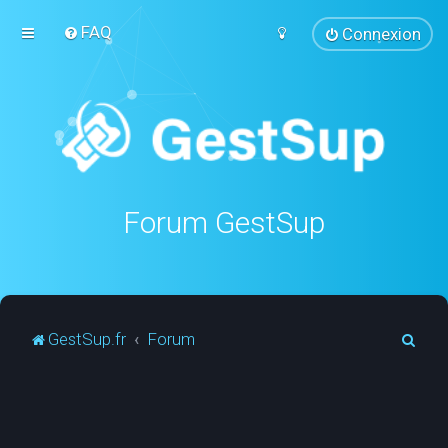
FAQ
Connexion
Forum GestSup
R
GestSup.fr
Forum
e
c
h