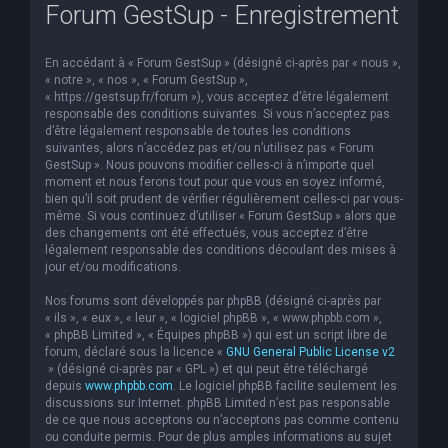
Forum GestSup - Enregistrement
En accédant à « Forum GestSup » (désigné ci-après par « nous »,
« notre », « nos », « Forum GestSup »,
« https://gestsup.fr/forum »), vous acceptez d’être légalement
responsable des conditions suivantes. Si vous n’acceptez pas
d’être légalement responsable de toutes les conditions
suivantes, alors n’accédez pas et/ou n’utilisez pas « Forum
GestSup ». Nous pouvons modifier celles-ci à n’importe quel
moment et nous ferons tout pour que vous en soyez informé,
bien qu’il soit prudent de vérifier régulièrement celles-ci par vous-
même. Si vous continuez d’utiliser « Forum GestSup » alors que
des changements ont été effectués, vous acceptez d’être
légalement responsable des conditions découlant des mises à
jour et/ou modifications.
Nos forums sont développés par phpBB (désigné ci-après par
« ils », « eux », « leur », « logiciel phpBB », « www.phpbb.com »,
« phpBB Limited », « Équipes phpBB ») qui est un script libre de
forum, déclaré sous la licence «
GNU General Public License v2
» (désigné ci-après par « GPL ») et qui peut être téléchargé
depuis
www.phpbb.com
. Le logiciel phpBB facilite seulement les
discussions sur Internet. phpBB Limited n’est pas responsable
de ce que nous acceptons ou n’acceptons pas comme contenu
ou conduite permis. Pour de plus amples informations au sujet