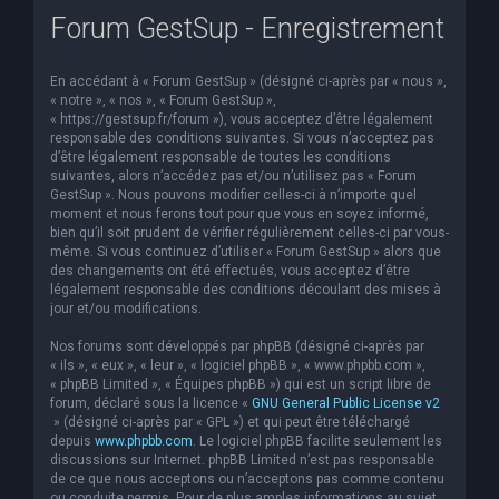
Forum GestSup - Enregistrement
e
r
En accédant à « Forum GestSup » (désigné ci-après par « nous »,
c
« notre », « nos », « Forum GestSup »,
h
« https://gestsup.fr/forum »), vous acceptez d’être légalement
responsable des conditions suivantes. Si vous n’acceptez pas
e
d’être légalement responsable de toutes les conditions
suivantes, alors n’accédez pas et/ou n’utilisez pas « Forum
r
GestSup ». Nous pouvons modifier celles-ci à n’importe quel
moment et nous ferons tout pour que vous en soyez informé,
bien qu’il soit prudent de vérifier régulièrement celles-ci par vous-
même. Si vous continuez d’utiliser « Forum GestSup » alors que
des changements ont été effectués, vous acceptez d’être
légalement responsable des conditions découlant des mises à
jour et/ou modifications.
Nos forums sont développés par phpBB (désigné ci-après par
« ils », « eux », « leur », « logiciel phpBB », « www.phpbb.com »,
« phpBB Limited », « Équipes phpBB ») qui est un script libre de
forum, déclaré sous la licence «
GNU General Public License v2
» (désigné ci-après par « GPL ») et qui peut être téléchargé
depuis
www.phpbb.com
. Le logiciel phpBB facilite seulement les
discussions sur Internet. phpBB Limited n’est pas responsable
de ce que nous acceptons ou n’acceptons pas comme contenu
ou conduite permis. Pour de plus amples informations au sujet