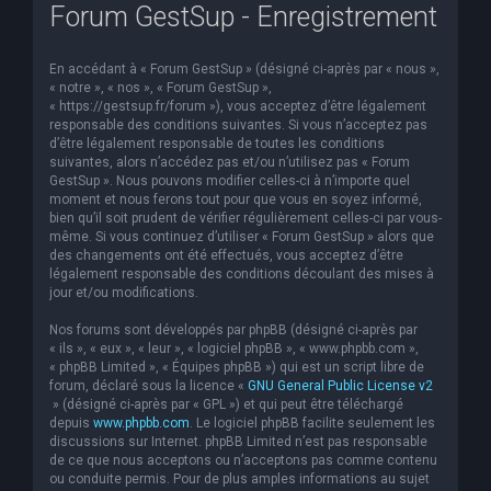
Forum GestSup - Enregistrement
En accédant à « Forum GestSup » (désigné ci-après par « nous »,
« notre », « nos », « Forum GestSup »,
« https://gestsup.fr/forum »), vous acceptez d’être légalement
responsable des conditions suivantes. Si vous n’acceptez pas
d’être légalement responsable de toutes les conditions
suivantes, alors n’accédez pas et/ou n’utilisez pas « Forum
GestSup ». Nous pouvons modifier celles-ci à n’importe quel
moment et nous ferons tout pour que vous en soyez informé,
bien qu’il soit prudent de vérifier régulièrement celles-ci par vous-
même. Si vous continuez d’utiliser « Forum GestSup » alors que
des changements ont été effectués, vous acceptez d’être
légalement responsable des conditions découlant des mises à
jour et/ou modifications.
Nos forums sont développés par phpBB (désigné ci-après par
« ils », « eux », « leur », « logiciel phpBB », « www.phpbb.com »,
« phpBB Limited », « Équipes phpBB ») qui est un script libre de
forum, déclaré sous la licence «
GNU General Public License v2
» (désigné ci-après par « GPL ») et qui peut être téléchargé
depuis
www.phpbb.com
. Le logiciel phpBB facilite seulement les
discussions sur Internet. phpBB Limited n’est pas responsable
de ce que nous acceptons ou n’acceptons pas comme contenu
ou conduite permis. Pour de plus amples informations au sujet