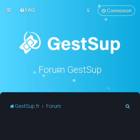
FAQ
Connexion
Forum GestSup
R
GestSup.fr
Forum
e
c
h