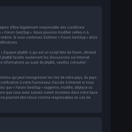
cceptez d’être légalement responsable des conditions
s « Forum GestSup ». Nous pouvons modifier celles-ci à
s-même. Si vous continuez d’utiliser « Forum GestSup » alors
ifications.
 « Équipes phpBB ») qui est un script libre de forum, déclaré
iel phpBB facilite seulement les discussions sur Internet.
informations au sujet de phpBB, veuillez consulter :
ntenu qui peut transgresser les lois de votre pays, du pays
tification à votre fournisseur d’accès à Internet si nous
tez que « Forum GestSup » supprime, modifie, déplace ou
ions que vous avez saisies soient stockées dans notre base
BB ne pourront être tenus comme responsables en cas de