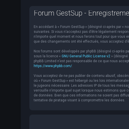
Forum GestSup - Enregistreme
En accédant à « Forum GestSup » (désigné ci-après par « nou
suivantes. Si vous n’acceptez pas d’être légalement respons
n’importe quel moment et nous ferons tout pour que vous en 
que des changements ont été effectués, vous acceptez d’êt
Nos forums sont développés par phpBB (désigné ci-après par « 
sous la licence «
GNU General Public License v2
» (désigné 
phpBB Limited n’est pas responsable de ce que nous accept
https://www.phpbb.com/
.
Vous acceptez de ne pas publier de contenu abusif, obscène,
où « Forum GestSup » est hébergé ou les lois internationale
le jugeons nécessaire. Les adresses IP de tous les messag
verrouille n’importe quel sujet lorsque nous estimons que
de données. Bien que ces informations ne soient pas diffu
tentative de piratage visant à compromettre les données.