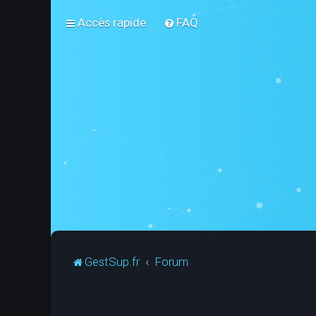
Accès rapide
FAQ
GestSup.fr
Forum