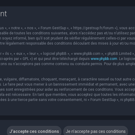
nt
s », « notre », « nos », « Forum GestSup », « https://gestsup.fr/forum »), vous a
able de toutes les conditions suivantes, alors n’accédez pas et/ou n’utilisez pa
soyez informé, bien qu’il soit prudent de vérifier régulièrement celles-ci par vou
re légalement responsable des conditions découlant des mises à jour et/ou mod
ils », « eux », « leur », « logiciel phpBB », « www.phpbb.com », « phpBB Limited »,
ci-après par « GPL ») et qui peut être téléchargé depuis
www.phpbb.com
. Le logic
ons ou n’acceptons pas comme contenu ou conduite permis. Pour de plus amples 
 vulgaire, diffamatoire, choquant, menaçant, à caractère sexuel ou tout autre co
s. Le faire peut vous mener à un bannissement immédiat et permanent, avec une no
es sont enregistrées pour aider au renforcement de ces conditions. Vous accep
 cela est nécessaire. En tant que membre, vous acceptez que toutes les informat
sées à une tierce partie sans votre consentement, ni « Forum GestSup », ni php