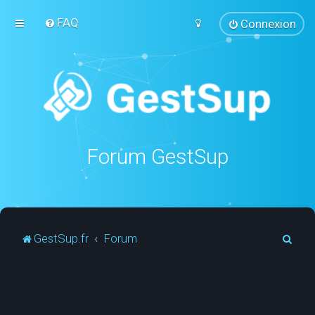
FAQ
Connexion
Forum GestSup
R
GestSup.fr
Forum
e
c
h