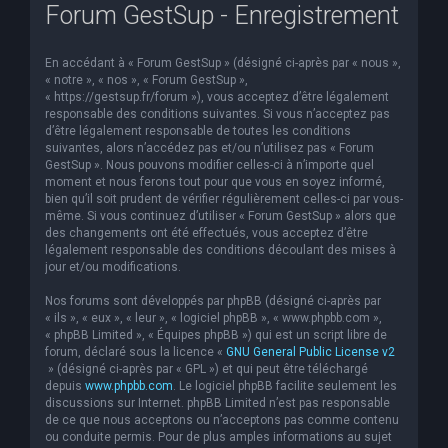
Forum GestSup - Enregistrement
En accédant à « Forum GestSup » (désigné ci-après par « nous »,
« notre », « nos », « Forum GestSup »,
« https://gestsup.fr/forum »), vous acceptez d’être légalement
responsable des conditions suivantes. Si vous n’acceptez pas
d’être légalement responsable de toutes les conditions
suivantes, alors n’accédez pas et/ou n’utilisez pas « Forum
GestSup ». Nous pouvons modifier celles-ci à n’importe quel
moment et nous ferons tout pour que vous en soyez informé,
bien qu’il soit prudent de vérifier régulièrement celles-ci par vous-
même. Si vous continuez d’utiliser « Forum GestSup » alors que
des changements ont été effectués, vous acceptez d’être
légalement responsable des conditions découlant des mises à
jour et/ou modifications.
Nos forums sont développés par phpBB (désigné ci-après par
« ils », « eux », « leur », « logiciel phpBB », « www.phpbb.com »,
« phpBB Limited », « Équipes phpBB ») qui est un script libre de
forum, déclaré sous la licence «
GNU General Public License v2
» (désigné ci-après par « GPL ») et qui peut être téléchargé
depuis
www.phpbb.com
. Le logiciel phpBB facilite seulement les
discussions sur Internet. phpBB Limited n’est pas responsable
de ce que nous acceptons ou n’acceptons pas comme contenu
ou conduite permis. Pour de plus amples informations au sujet