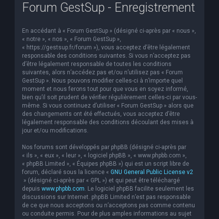
Forum GestSup - Enregistrement
En accédant à « Forum GestSup » (désigné ci-après par « nous »,
« notre », « nos », « Forum GestSup »,
« https://gestsup.fr/forum »), vous acceptez d’être légalement
responsable des conditions suivantes. Si vous n’acceptez pas
d’être légalement responsable de toutes les conditions
suivantes, alors n’accédez pas et/ou n’utilisez pas « Forum
GestSup ». Nous pouvons modifier celles-ci à n’importe quel
moment et nous ferons tout pour que vous en soyez informé,
bien qu’il soit prudent de vérifier régulièrement celles-ci par vous-
même. Si vous continuez d’utiliser « Forum GestSup » alors que
des changements ont été effectués, vous acceptez d’être
légalement responsable des conditions découlant des mises à
jour et/ou modifications.
Nos forums sont développés par phpBB (désigné ci-après par
« ils », « eux », « leur », « logiciel phpBB », « www.phpbb.com »,
« phpBB Limited », « Équipes phpBB ») qui est un script libre de
forum, déclaré sous la licence «
GNU General Public License v2
» (désigné ci-après par « GPL ») et qui peut être téléchargé
depuis
www.phpbb.com
. Le logiciel phpBB facilite seulement les
discussions sur Internet. phpBB Limited n’est pas responsable
de ce que nous acceptons ou n’acceptons pas comme contenu
ou conduite permis. Pour de plus amples informations au sujet