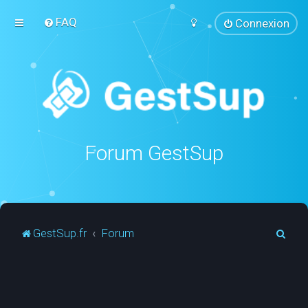
FAQ
Connexion
Forum GestSup
R
GestSup.fr
Forum
e
c
h