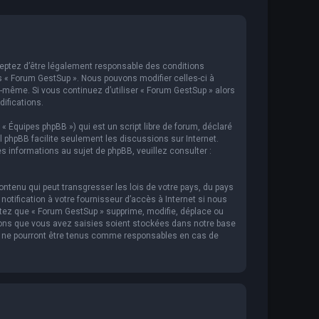
cceptez d’être légalement responsable des conditions
s « Forum GestSup ». Nous pouvons modifier celles-ci à
s-même. Si vous continuez d’utiliser « Forum GestSup » alors
ifications.
 « Équipes phpBB ») qui est un script libre de forum, déclaré
iel phpBB facilite seulement les discussions sur Internet.
informations au sujet de phpBB, veuillez consulter :
ntenu qui peut transgresser les lois de votre pays, du pays
tification à votre fournisseur d’accès à Internet si nous
tez que « Forum GestSup » supprime, modifie, déplace ou
ions que vous avez saisies soient stockées dans notre base
BB ne pourront être tenus comme responsables en cas de