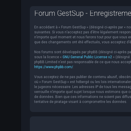
Forum GestSup - Enregistreme
En accédant à « Forum GestSup » (désigné ci-après par « nou
suivantes. Si vous n’acceptez pas d’être légalement respons
n’importe quel moment et nous ferons tout pour que vous en 
que des changements ont été effectués, vous acceptez d’êt
Nos forums sont développés par phpBB (désigné ci-après par « 
sous la licence «
GNU General Public License v2
» (désigné 
phpBB Limited n’est pas responsable de ce que nous accept
https://www.phpbb.com/
.
Vous acceptez de ne pas publier de contenu abusif, obscène,
où « Forum GestSup » est hébergé ou les lois internationale
le jugeons nécessaire. Les adresses IP de tous les messag
verrouille n’importe quel sujet lorsque nous estimons que
de données. Bien que ces informations ne soient pas diffu
tentative de piratage visant à compromettre les données.