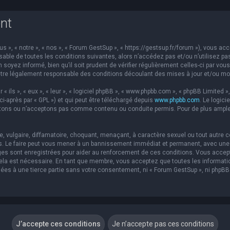
nt
s », « notre », « nos », « Forum GestSup », « https://gestsup.fr/forum »), vous a
able de toutes les conditions suivantes, alors n’accédez pas et/ou n’utilisez pa
soyez informé, bien qu’il soit prudent de vérifier régulièrement celles-ci par vou
re légalement responsable des conditions découlant des mises à jour et/ou mod
ils », « eux », « leur », « logiciel phpBB », « www.phpbb.com », « phpBB Limited »,
ci-après par « GPL ») et qui peut être téléchargé depuis
www.phpbb.com
. Le logic
ons ou n’acceptons pas comme contenu ou conduite permis. Pour de plus amples 
 vulgaire, diffamatoire, choquant, menaçant, à caractère sexuel ou tout autre co
s. Le faire peut vous mener à un bannissement immédiat et permanent, avec une no
es sont enregistrées pour aider au renforcement de ces conditions. Vous accep
 cela est nécessaire. En tant que membre, vous acceptez que toutes les informat
sées à une tierce partie sans votre consentement, ni « Forum GestSup », ni php