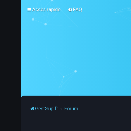
Accès rapide
FAQ
GestSup.fr
Forum