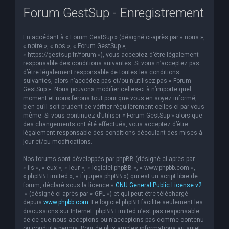
Forum GestSup - Enregistrement
e
r
En accédant à « Forum GestSup » (désigné ci-après par « nous »,
c
« notre », « nos », « Forum GestSup »,
h
« https://gestsup.fr/forum »), vous acceptez d’être légalement
responsable des conditions suivantes. Si vous n’acceptez pas
e
d’être légalement responsable de toutes les conditions
suivantes, alors n’accédez pas et/ou n’utilisez pas « Forum
r
GestSup ». Nous pouvons modifier celles-ci à n’importe quel
moment et nous ferons tout pour que vous en soyez informé,
bien qu’il soit prudent de vérifier régulièrement celles-ci par vous-
même. Si vous continuez d’utiliser « Forum GestSup » alors que
des changements ont été effectués, vous acceptez d’être
légalement responsable des conditions découlant des mises à
jour et/ou modifications.
Nos forums sont développés par phpBB (désigné ci-après par
« ils », « eux », « leur », « logiciel phpBB », « www.phpbb.com »,
« phpBB Limited », « Équipes phpBB ») qui est un script libre de
forum, déclaré sous la licence «
GNU General Public License v2
» (désigné ci-après par « GPL ») et qui peut être téléchargé
depuis
www.phpbb.com
. Le logiciel phpBB facilite seulement les
discussions sur Internet. phpBB Limited n’est pas responsable
de ce que nous acceptons ou n’acceptons pas comme contenu
ou conduite permis. Pour de plus amples informations au sujet