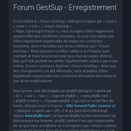
Forum GestSup - Enregistrement
e
r
En accédant à « Forum GestSup » (désigné ci-après par « nous »,
c
« notre », « nos », « Forum GestSup »,
h
« https://gestsup.fr/forum »), vous acceptez d’être légalement
responsable des conditions suivantes. Si vous n’acceptez pas
e
d’être légalement responsable de toutes les conditions
suivantes, alors n’accédez pas et/ou n’utilisez pas « Forum
r
GestSup ». Nous pouvons modifier celles-ci à n’importe quel
moment et nous ferons tout pour que vous en soyez informé,
bien qu’il soit prudent de vérifier régulièrement celles-ci par vous-
même. Si vous continuez d’utiliser « Forum GestSup » alors que
des changements ont été effectués, vous acceptez d’être
légalement responsable des conditions découlant des mises à
jour et/ou modifications.
Nos forums sont développés par phpBB (désigné ci-après par
« ils », « eux », « leur », « logiciel phpBB », « www.phpbb.com »,
« phpBB Limited », « Équipes phpBB ») qui est un script libre de
forum, déclaré sous la licence «
GNU General Public License v2
» (désigné ci-après par « GPL ») et qui peut être téléchargé
depuis
www.phpbb.com
. Le logiciel phpBB facilite seulement les
discussions sur Internet. phpBB Limited n’est pas responsable
de ce que nous acceptons ou n’acceptons pas comme contenu
ou conduite permis. Pour de plus amples informations au sujet