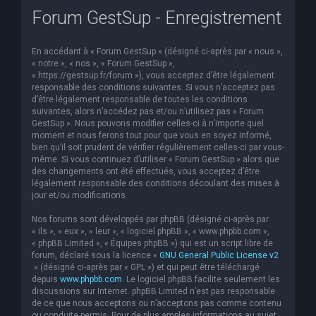
Forum GestSup - Enregistrement
e
r
En accédant à « Forum GestSup » (désigné ci-après par « nous »,
c
« notre », « nos », « Forum GestSup »,
h
« https://gestsup.fr/forum »), vous acceptez d’être légalement
responsable des conditions suivantes. Si vous n’acceptez pas
e
d’être légalement responsable de toutes les conditions
suivantes, alors n’accédez pas et/ou n’utilisez pas « Forum
r
GestSup ». Nous pouvons modifier celles-ci à n’importe quel
moment et nous ferons tout pour que vous en soyez informé,
bien qu’il soit prudent de vérifier régulièrement celles-ci par vous-
même. Si vous continuez d’utiliser « Forum GestSup » alors que
des changements ont été effectués, vous acceptez d’être
légalement responsable des conditions découlant des mises à
jour et/ou modifications.
Nos forums sont développés par phpBB (désigné ci-après par
« ils », « eux », « leur », « logiciel phpBB », « www.phpbb.com »,
« phpBB Limited », « Équipes phpBB ») qui est un script libre de
forum, déclaré sous la licence «
GNU General Public License v2
» (désigné ci-après par « GPL ») et qui peut être téléchargé
depuis
www.phpbb.com
. Le logiciel phpBB facilite seulement les
discussions sur Internet. phpBB Limited n’est pas responsable
de ce que nous acceptons ou n’acceptons pas comme contenu
ou conduite permis. Pour de plus amples informations au sujet