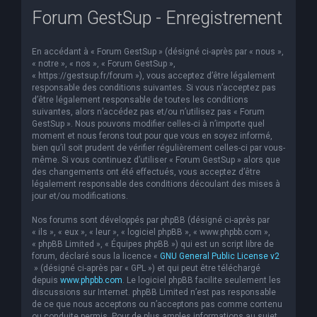
Forum GestSup - Enregistrement
e
r
En accédant à « Forum GestSup » (désigné ci-après par « nous »,
c
« notre », « nos », « Forum GestSup »,
h
« https://gestsup.fr/forum »), vous acceptez d’être légalement
responsable des conditions suivantes. Si vous n’acceptez pas
e
d’être légalement responsable de toutes les conditions
suivantes, alors n’accédez pas et/ou n’utilisez pas « Forum
r
GestSup ». Nous pouvons modifier celles-ci à n’importe quel
moment et nous ferons tout pour que vous en soyez informé,
bien qu’il soit prudent de vérifier régulièrement celles-ci par vous-
même. Si vous continuez d’utiliser « Forum GestSup » alors que
des changements ont été effectués, vous acceptez d’être
légalement responsable des conditions découlant des mises à
jour et/ou modifications.
Nos forums sont développés par phpBB (désigné ci-après par
« ils », « eux », « leur », « logiciel phpBB », « www.phpbb.com »,
« phpBB Limited », « Équipes phpBB ») qui est un script libre de
forum, déclaré sous la licence «
GNU General Public License v2
» (désigné ci-après par « GPL ») et qui peut être téléchargé
depuis
www.phpbb.com
. Le logiciel phpBB facilite seulement les
discussions sur Internet. phpBB Limited n’est pas responsable
de ce que nous acceptons ou n’acceptons pas comme contenu
ou conduite permis. Pour de plus amples informations au sujet