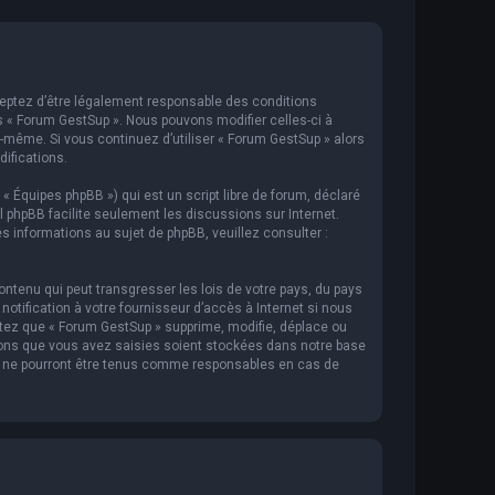
cceptez d’être légalement responsable des conditions
s « Forum GestSup ». Nous pouvons modifier celles-ci à
s-même. Si vous continuez d’utiliser « Forum GestSup » alors
ifications.
 « Équipes phpBB ») qui est un script libre de forum, déclaré
iel phpBB facilite seulement les discussions sur Internet.
informations au sujet de phpBB, veuillez consulter :
ntenu qui peut transgresser les lois de votre pays, du pays
tification à votre fournisseur d’accès à Internet si nous
tez que « Forum GestSup » supprime, modifie, déplace ou
ions que vous avez saisies soient stockées dans notre base
BB ne pourront être tenus comme responsables en cas de