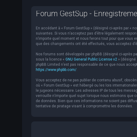
Forum GestSup - Enregistreme
En accédant à « Forum GestSup » (désigné ci-après par « nou
suivantes. Si vous n’acceptez pas d’être légalement respons
n’importe quel moment et nous ferons tout pour que vous en 
que des changements ont été effectués, vous acceptez d’êt
Nos forums sont développés par phpBB (désigné ci-après par « 
sous la licence «
GNU General Public License v2
» (désigné 
phpBB Limited n’est pas responsable de ce que nous accept
https://www.phpbb.com/
.
Vous acceptez de ne pas publier de contenu abusif, obscène,
où « Forum GestSup » est hébergé ou les lois internationale
le jugeons nécessaire. Les adresses IP de tous les messag
verrouille n’importe quel sujet lorsque nous estimons que
de données. Bien que ces informations ne soient pas diffu
tentative de piratage visant à compromettre les données.