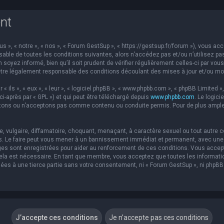
nt
s », « notre », « nos », « Forum GestSup », « https://gestsup.fr/forum »), vous a
able de toutes les conditions suivantes, alors n’accédez pas et/ou n’utilisez pa
soyez informé, bien qu’il soit prudent de vérifier régulièrement celles-ci par vou
re légalement responsable des conditions découlant des mises à jour et/ou mod
ils », « eux », « leur », « logiciel phpBB », « www.phpbb.com », « phpBB Limited »,
ci-après par « GPL ») et qui peut être téléchargé depuis
www.phpbb.com
. Le logic
ons ou n’acceptons pas comme contenu ou conduite permis. Pour de plus amples 
 vulgaire, diffamatoire, choquant, menaçant, à caractère sexuel ou tout autre co
s. Le faire peut vous mener à un bannissement immédiat et permanent, avec une no
es sont enregistrées pour aider au renforcement de ces conditions. Vous accep
 cela est nécessaire. En tant que membre, vous acceptez que toutes les informat
sées à une tierce partie sans votre consentement, ni « Forum GestSup », ni php