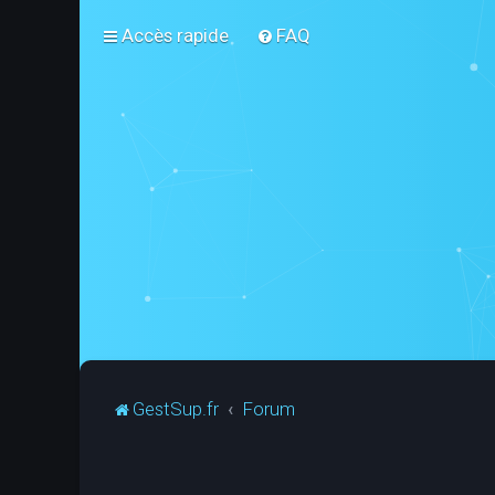
Accès rapide
FAQ
GestSup.fr
Forum