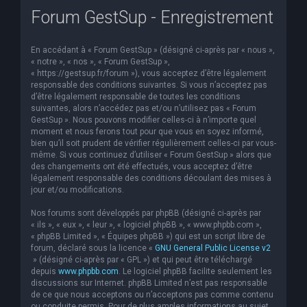
Forum GestSup - Enregistrement
e
r
En accédant à « Forum GestSup » (désigné ci-après par « nous »,
c
« notre », « nos », « Forum GestSup »,
h
« https://gestsup.fr/forum »), vous acceptez d’être légalement
responsable des conditions suivantes. Si vous n’acceptez pas
e
d’être légalement responsable de toutes les conditions
suivantes, alors n’accédez pas et/ou n’utilisez pas « Forum
r
GestSup ». Nous pouvons modifier celles-ci à n’importe quel
moment et nous ferons tout pour que vous en soyez informé,
bien qu’il soit prudent de vérifier régulièrement celles-ci par vous-
même. Si vous continuez d’utiliser « Forum GestSup » alors que
des changements ont été effectués, vous acceptez d’être
légalement responsable des conditions découlant des mises à
jour et/ou modifications.
Nos forums sont développés par phpBB (désigné ci-après par
« ils », « eux », « leur », « logiciel phpBB », « www.phpbb.com »,
« phpBB Limited », « Équipes phpBB ») qui est un script libre de
forum, déclaré sous la licence «
GNU General Public License v2
» (désigné ci-après par « GPL ») et qui peut être téléchargé
depuis
www.phpbb.com
. Le logiciel phpBB facilite seulement les
discussions sur Internet. phpBB Limited n’est pas responsable
de ce que nous acceptons ou n’acceptons pas comme contenu
ou conduite permis. Pour de plus amples informations au sujet