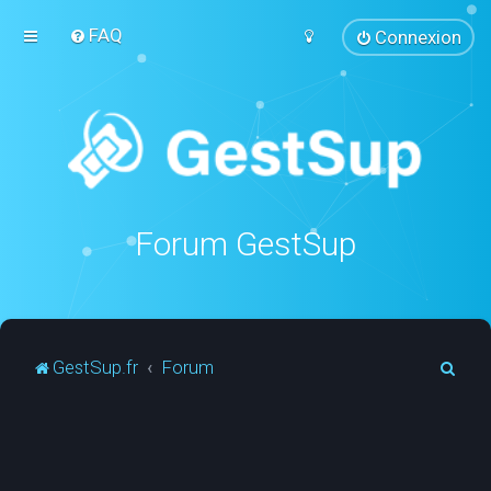
FAQ
Connexion
Forum GestSup
R
GestSup.fr
Forum
e
c
h
e