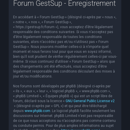
Forum GestSup - Enregistrement
En accédant à « Forum GestSup » (désigné ci-après par « nous »,
« notre », « nos », « Forum GestSup »,
« https://gestsup.fr/forum »), vous acceptez d’être légalement
responsable des conditions suivantes. Si vous n’acceptez pas
d’être légalement responsable de toutes les conditions
suivantes, alors n’accédez pas et/ou n’utilisez pas « Forum
GestSup ». Nous pouvons modifier celles-ci à n’importe quel
moment et nous ferons tout pour que vous en soyez informé,
bien qu’il soit prudent de vérifier régulièrement celles-ci par vous-
même. Si vous continuez d’utiliser « Forum GestSup » alors que
des changements ont été effectués, vous acceptez d’être
légalement responsable des conditions découlant des mises à
jour et/ou modifications.
Nos forums sont développés par phpBB (désigné ci-après par
« ils », « eux », « leur », « logiciel phpBB », « www.phpbb.com »,
« phpBB Limited », « Équipes phpBB ») qui est un script libre de
forum, déclaré sous la licence «
GNU General Public License v2
» (désigné ci-après par « GPL ») et qui peut être téléchargé
depuis
www.phpbb.com
. Le logiciel phpBB facilite seulement les
discussions sur Internet. phpBB Limited n’est pas responsable
de ce que nous acceptons ou n’acceptons pas comme contenu
ou conduite permis. Pour de plus amples informations au sujet