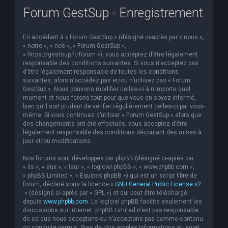
Forum GestSup - Enregistrement
e
r
En accédant à « Forum GestSup » (désigné ci-après par « nous »,
c
« notre », « nos », « Forum GestSup »,
h
« https://gestsup.fr/forum »), vous acceptez d’être légalement
responsable des conditions suivantes. Si vous n’acceptez pas
e
d’être légalement responsable de toutes les conditions
suivantes, alors n’accédez pas et/ou n’utilisez pas « Forum
r
GestSup ». Nous pouvons modifier celles-ci à n’importe quel
moment et nous ferons tout pour que vous en soyez informé,
bien qu’il soit prudent de vérifier régulièrement celles-ci par vous-
même. Si vous continuez d’utiliser « Forum GestSup » alors que
des changements ont été effectués, vous acceptez d’être
légalement responsable des conditions découlant des mises à
jour et/ou modifications.
Nos forums sont développés par phpBB (désigné ci-après par
« ils », « eux », « leur », « logiciel phpBB », « www.phpbb.com »,
« phpBB Limited », « Équipes phpBB ») qui est un script libre de
forum, déclaré sous la licence «
GNU General Public License v2
» (désigné ci-après par « GPL ») et qui peut être téléchargé
depuis
www.phpbb.com
. Le logiciel phpBB facilite seulement les
discussions sur Internet. phpBB Limited n’est pas responsable
de ce que nous acceptons ou n’acceptons pas comme contenu
ou conduite permis. Pour de plus amples informations au sujet