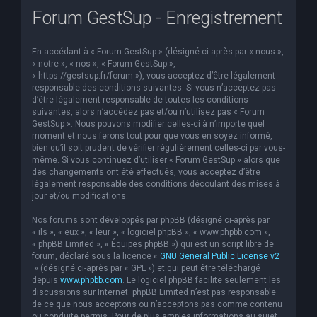
Forum GestSup - Enregistrement
e
r
En accédant à « Forum GestSup » (désigné ci-après par « nous »,
c
« notre », « nos », « Forum GestSup »,
h
« https://gestsup.fr/forum »), vous acceptez d’être légalement
responsable des conditions suivantes. Si vous n’acceptez pas
e
d’être légalement responsable de toutes les conditions
suivantes, alors n’accédez pas et/ou n’utilisez pas « Forum
r
GestSup ». Nous pouvons modifier celles-ci à n’importe quel
moment et nous ferons tout pour que vous en soyez informé,
bien qu’il soit prudent de vérifier régulièrement celles-ci par vous-
même. Si vous continuez d’utiliser « Forum GestSup » alors que
des changements ont été effectués, vous acceptez d’être
légalement responsable des conditions découlant des mises à
jour et/ou modifications.
Nos forums sont développés par phpBB (désigné ci-après par
« ils », « eux », « leur », « logiciel phpBB », « www.phpbb.com »,
« phpBB Limited », « Équipes phpBB ») qui est un script libre de
forum, déclaré sous la licence «
GNU General Public License v2
» (désigné ci-après par « GPL ») et qui peut être téléchargé
depuis
www.phpbb.com
. Le logiciel phpBB facilite seulement les
discussions sur Internet. phpBB Limited n’est pas responsable
de ce que nous acceptons ou n’acceptons pas comme contenu
ou conduite permis. Pour de plus amples informations au sujet