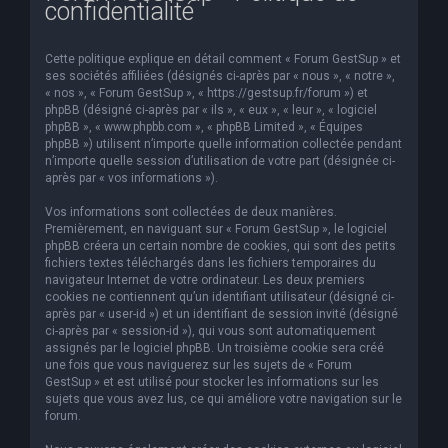
confidentialité
e
r
Cette politique explique en détail comment « Forum GestSup » et
c
ses sociétés affiliées (désignés ci-après par « nous », « notre »,
« nos », « Forum GestSup », « https://gestsup.fr/forum ») et
h
phpBB (désigné ci-après par « ils », « eux », « leur », « logiciel
phpBB », « www.phpbb.com », « phpBB Limited », « Équipes
e
phpBB ») utilisent n’importe quelle information collectée pendant
r
n’importe quelle session d’utilisation de votre part (désignée ci-
après par « vos informations »).
Vos informations sont collectées de deux manières.
Premièrement, en naviguant sur « Forum GestSup », le logiciel
phpBB créera un certain nombre de cookies, qui sont des petits
fichiers textes téléchargés dans les fichiers temporaires du
navigateur Internet de votre ordinateur. Les deux premiers
cookies ne contiennent qu’un identifiant utilisateur (désigné ci-
après par « user-id ») et un identifiant de session invité (désigné
ci-après par « session-id »), qui vous sont automatiquement
assignés par le logiciel phpBB. Un troisième cookie sera créé
une fois que vous naviguerez sur les sujets de « Forum
GestSup » et est utilisé pour stocker les informations sur les
sujets que vous avez lus, ce qui améliore votre navigation sur le
forum.