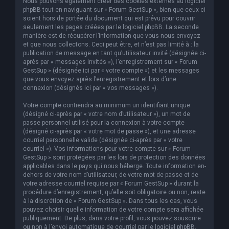
Nous pouvons également créer des cookies externes au logiciel
phpBB tout en naviguant sur « Forum GestSup », bien que ceux-ci
soient hors de portée du document qui est prévu pour couvrir
seulement les pages créées par le logiciel phpBB. La seconde
manière est de récupérer l’information que vous nous envoyez
et que nous collectons. Ceci peut être, et n’est pas limité à : la
publication de message en tant qu’utilisateur invité (désignée ci-
après par « messages invités »), l’enregistrement sur « Forum
GestSup » (désignée ici par « votre compte ») et les messages
que vous envoyez après l’enregistrement et lors d’une
connexion (désignés ici par « vos messages »).
Votre compte contiendra au minimum un identifiant unique
(désigné ci-après par « votre nom d’utilisateur »), un mot de
passe personnel utilisé pour la connexion à votre compte
(désigné ci-après par « votre mot de passe »), et une adresse
courriel personnelle valide (désignée ci-après par « votre
courriel »). Vos informations pour votre compte sur « Forum
GestSup » sont protégées par les lois de protection des données
applicables dans le pays qui nous héberge. Toute information en-
dehors de votre nom d’utilisateur, de votre mot de passe et de
votre adresse courriel requise par « Forum GestSup » durant la
procédure d’enregistrement, qu’elle soit obligatoire ou non, reste
à la discrétion de « Forum GestSup ». Dans tous les cas, vous
pouvez choisir quelle information de votre compte sera affichée
publiquement. De plus, dans votre profil, vous pouvez souscrire
ou non à l’envoi automatique de courriel par le logiciel phpBB.