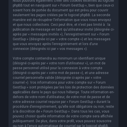
Nous pouvons également créer des cookies externes au logiciel
phpBB tout en naviguant sur « Forum GestSup », bien que ceux-ci
soient hors de portée du document qui est prévu pour couvrir
seulement les pages créées par le logiciel phpBB. La seconde
manière est de récupérer l’information que vous nous envoyez
et que nous collectons. Ceci peut être, et n’est pas limité à : la
publication de message en tant qu’utilisateur invité (désignée ci-
après par « messages invités »), l’enregistrement sur « Forum
GestSup » (désignée ici par « votre compte ») et les messages
que vous envoyez après l’enregistrement et lors d’une
connexion (désignés ici par « vos messages »).
Votre compte contiendra au minimum un identifiant unique
(désigné ci-après par « votre nom d’utilisateur »), un mot de
passe personnel utilisé pour la connexion à votre compte
(désigné ci-après par « votre mot de passe »), et une adresse
courriel personnelle valide (désignée ci-après par « votre
courriel »). Vos informations pour votre compte sur « Forum
GestSup » sont protégées par les lois de protection des données
applicables dans le pays qui nous héberge. Toute information en-
dehors de votre nom d’utilisateur, de votre mot de passe et de
votre adresse courriel requise par « Forum GestSup » durant la
procédure d’enregistrement, qu’elle soit obligatoire ou non, reste
à la discrétion de « Forum GestSup ». Dans tous les cas, vous
pouvez choisir quelle information de votre compte sera affichée
publiquement. De plus, dans votre profil, vous pouvez souscrire
ou non à l’envoi automatique de courriel par le logiciel phpBB.