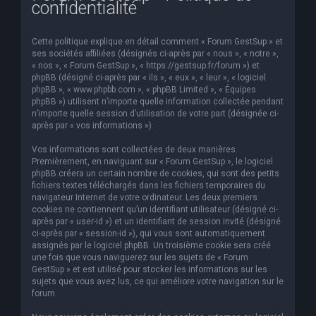
confidentialité
e
r
Cette politique explique en détail comment « Forum GestSup » et
c
ses sociétés affiliées (désignés ci-après par « nous », « notre »,
« nos », « Forum GestSup », « https://gestsup.fr/forum ») et
h
phpBB (désigné ci-après par « ils », « eux », « leur », « logiciel
phpBB », « www.phpbb.com », « phpBB Limited », « Équipes
e
phpBB ») utilisent n’importe quelle information collectée pendant
r
n’importe quelle session d’utilisation de votre part (désignée ci-
après par « vos informations »).
Vos informations sont collectées de deux manières.
Premièrement, en naviguant sur « Forum GestSup », le logiciel
phpBB créera un certain nombre de cookies, qui sont des petits
fichiers textes téléchargés dans les fichiers temporaires du
navigateur Internet de votre ordinateur. Les deux premiers
cookies ne contiennent qu’un identifiant utilisateur (désigné ci-
après par « user-id ») et un identifiant de session invité (désigné
ci-après par « session-id »), qui vous sont automatiquement
assignés par le logiciel phpBB. Un troisième cookie sera créé
une fois que vous naviguerez sur les sujets de « Forum
GestSup » et est utilisé pour stocker les informations sur les
sujets que vous avez lus, ce qui améliore votre navigation sur le
forum.