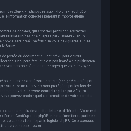
orum GestSup », « https://gestsup.fr/forum ») et phpBB
 quelle information collectée pendant n’importe quelle
ombre de cookies, qui sont des petits fichiers textes
t utilisateur (désigné ci-après par « user-id ») et un
ème cookie sera créé une fois que vous naviguerez sur les
r le forum.
 de portée du document qui est prévu pour couvrir
ons. Ceci peut être, et n’est pas limité à : la publication
i par « votre compte ») et les messages que vous envoyez
sé pour la connexion à votre compte (désigné ci-après par
mpte sur « Forum GestSup » sont protégées par les lois de
asse et de votre adresse courriel requise par « Forum
s, vous pouvez choisir quelle information de votre compte
 de passe sur plusieurs sites Internet différents. Votre mot
« Forum GestSup », de phpBB ou une d’une tierce partie ne
mot de passe » fournie par le logiciel phpBB. Ce processus
ettra de vous reconnecter.