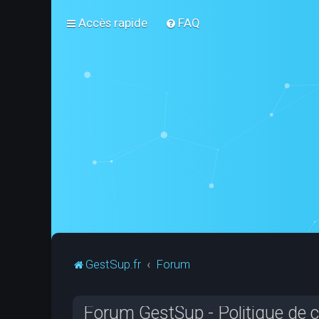
Accès rapide
FAQ
GestSup.fr
Forum
Forum GestSup - Politique de co