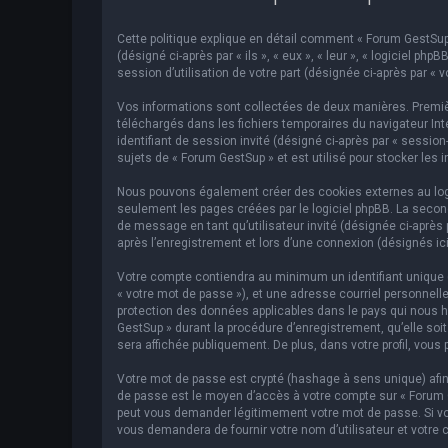
Cette politique explique en détail comment « Forum GestSup »
(désigné ci-après par « ils », « eux », « leur », « logiciel p
session d’utilisation de votre part (désignée ci-après par « v
Vos informations sont collectées de deux manières. Premièr
téléchargés dans les fichiers temporaires du navigateur Inte
identifiant de session invité (désigné ci-après par « sessi
sujets de « Forum GestSup » et est utilisé pour stocker les 
Nous pouvons également créer des cookies externes au logic
seulement les pages créées par le logiciel phpBB. La second
de message en tant qu’utilisateur invité (désignée ci-après
après l’enregistrement et lors d’une connexion (désignés ic
Votre compte contiendra au minimum un identifiant unique (d
« votre mot de passe »), et une adresse courriel personnelle
protection des données applicables dans le pays qui nous hé
GestSup » durant la procédure d’enregistrement, qu’elle soit
sera affichée publiquement. De plus, dans votre profil, vous 
Votre mot de passe est crypté (hashage à sens unique) afin 
de passe est le moyen d’accès à votre compte sur « Forum 
peut vous demander légitimement votre mot de passe. Si vous
vous demandera de fournir votre nom d’utilisateur et votre 