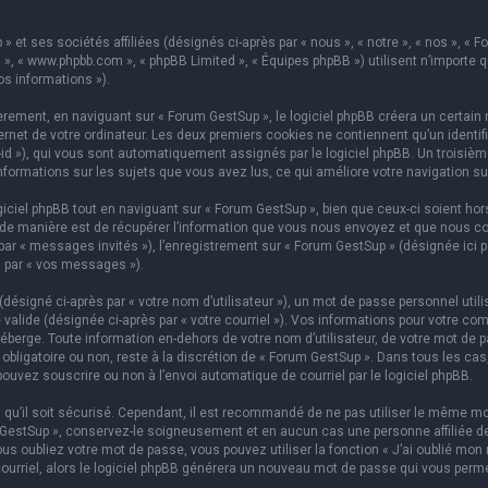
 et ses sociétés affiliées (désignés ci-après par « nous », « notre », « nos », « F
hpBB », « www.phpbb.com », « phpBB Limited », « Équipes phpBB ») utilisent n’importe
os informations »).
ement, en naviguant sur « Forum GestSup », le logiciel phpBB créera un certain n
rnet de votre ordinateur. Les deux premiers cookies ne contiennent qu’un identifian
on-id »), qui vous sont automatiquement assignés par le logiciel phpBB. Un troisi
informations sur les sujets que vous avez lus, ce qui améliore votre navigation su
iel phpBB tout en naviguant sur « Forum GestSup », bien que ceux-ci soient hors
e manière est de récupérer l’information que vous nous envoyez et que nous collect
 par « messages invités »), l’enregistrement sur « Forum GestSup » (désignée ic
i par « vos messages »).
ésigné ci-après par « votre nom d’utilisateur »), un mot de passe personnel utili
 valide (désignée ci-après par « votre courriel »). Vos informations pour votre co
berge. Toute information en-dehors de votre nom d’utilisateur, de votre mot de p
 obligatoire ou non, reste à la discrétion de « Forum GestSup ». Dans tous les ca
pouvez souscrire ou non à l’envoi automatique de courriel par le logiciel phpBB.
qu’il soit sécurisé. Cependant, il est recommandé de ne pas utiliser le même mot
GestSup », conservez-le soigneusement et en aucun cas une personne affiliée de 
 oubliez votre mot de passe, vous pouvez utiliser la fonction « J’ai oublié mon 
courriel, alors le logiciel phpBB générera un nouveau mot de passe qui vous perm