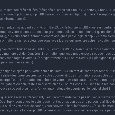
 et ses sociétés affiliées (désignés ci-après par « nous », « notre », « nos », « F
hpBB », « www.phpbb.com », « phpBB Limited », « Équipes phpBB ») utilisent n’importe
os informations »).
ement, en naviguant sur « Forum GestSup », le logiciel phpBB créera un certain n
rnet de votre ordinateur. Les deux premiers cookies ne contiennent qu’un identifian
on-id »), qui vous sont automatiquement assignés par le logiciel phpBB. Un troisi
informations sur les sujets que vous avez lus, ce qui améliore votre navigation su
iel phpBB tout en naviguant sur « Forum GestSup », bien que ceux-ci soient hors
e manière est de récupérer l’information que vous nous envoyez et que nous collect
 par « messages invités »), l’enregistrement sur « Forum GestSup » (désignée ic
i par « vos messages »).
ésigné ci-après par « votre nom d’utilisateur »), un mot de passe personnel utili
 valide (désignée ci-après par « votre courriel »). Vos informations pour votre co
berge. Toute information en-dehors de votre nom d’utilisateur, de votre mot de p
 obligatoire ou non, reste à la discrétion de « Forum GestSup ». Dans tous les ca
pouvez souscrire ou non à l’envoi automatique de courriel par le logiciel phpBB.
qu’il soit sécurisé. Cependant, il est recommandé de ne pas utiliser le même mot
GestSup », conservez-le soigneusement et en aucun cas une personne affiliée de 
 oubliez votre mot de passe, vous pouvez utiliser la fonction « J’ai oublié mon 
courriel, alors le logiciel phpBB générera un nouveau mot de passe qui vous perm