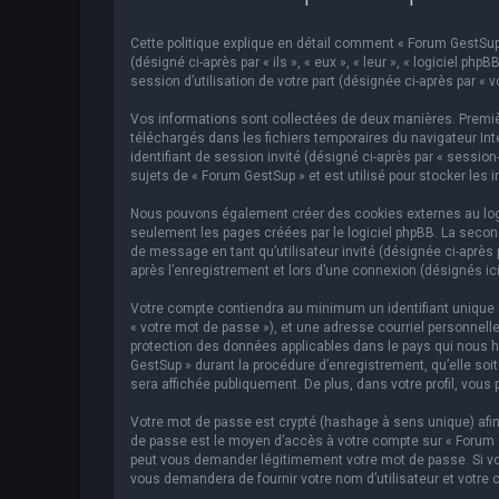
Cette politique explique en détail comment « Forum GestSup »
(désigné ci-après par « ils », « eux », « leur », « logiciel p
session d’utilisation de votre part (désignée ci-après par « v
Vos informations sont collectées de deux manières. Premièr
téléchargés dans les fichiers temporaires du navigateur Inte
identifiant de session invité (désigné ci-après par « sessi
sujets de « Forum GestSup » et est utilisé pour stocker les 
Nous pouvons également créer des cookies externes au logic
seulement les pages créées par le logiciel phpBB. La second
de message en tant qu’utilisateur invité (désignée ci-après
après l’enregistrement et lors d’une connexion (désignés ic
Votre compte contiendra au minimum un identifiant unique (d
« votre mot de passe »), et une adresse courriel personnelle
protection des données applicables dans le pays qui nous hé
GestSup » durant la procédure d’enregistrement, qu’elle soit
sera affichée publiquement. De plus, dans votre profil, vous 
Votre mot de passe est crypté (hashage à sens unique) afin 
de passe est le moyen d’accès à votre compte sur « Forum 
peut vous demander légitimement votre mot de passe. Si vous
vous demandera de fournir votre nom d’utilisateur et votre 