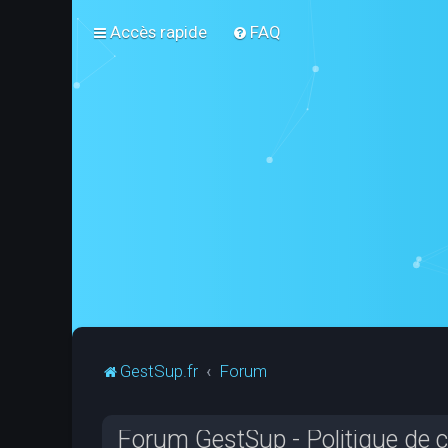
Accès rapide
FAQ
GestSup.fr
Forum
Forum GestSup - Politique de co