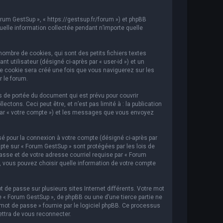
orum GestSup », « https://gestsup.fr/forum ») et phpBB
 quelle information collectée pendant n’importe quelle
ombre de cookies, qui sont des petits fichiers textes
t utilisateur (désigné ci-après par « user-id ») et un
ème cookie sera créé une fois que vous naviguerez sur les
r le forum.
 de portée du document qui est prévu pour couvrir
ons. Ceci peut être, et n’est pas limité à : la publication
i par « votre compte ») et les messages que vous envoyez
sé pour la connexion à votre compte (désigné ci-après par
mpte sur « Forum GestSup » sont protégées par les lois de
asse et de votre adresse courriel requise par « Forum
s, vous pouvez choisir quelle information de votre compte
 de passe sur plusieurs sites Internet différents. Votre mot
« Forum GestSup », de phpBB ou une d’une tierce partie ne
mot de passe » fournie par le logiciel phpBB. Ce processus
ettra de vous reconnecter.