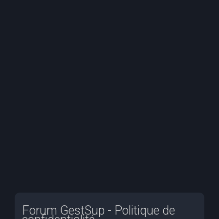
e
r
c
h
e
r
Forum GestSup - Politique de