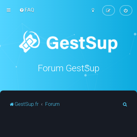
FAQ
Forum GestSup
R
GestSup.fr
Forum
e
c
h