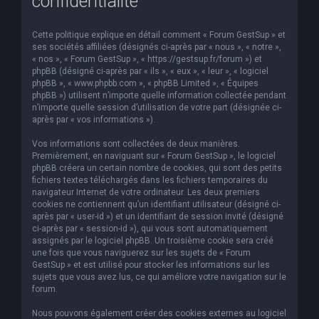
confidentialité
Cette politique explique en détail comment « Forum GestSup » et
ses sociétés affiliées (désignés ci-après par « nous », « notre »,
« nos », « Forum GestSup », « https://gestsup.fr/forum ») et
phpBB (désigné ci-après par « ils », « eux », « leur », « logiciel
phpBB », « www.phpbb.com », « phpBB Limited », « Équipes
phpBB ») utilisent n’importe quelle information collectée pendant
n’importe quelle session d’utilisation de votre part (désignée ci-
après par « vos informations »).
Vos informations sont collectées de deux manières.
Premièrement, en naviguant sur « Forum GestSup », le logiciel
phpBB créera un certain nombre de cookies, qui sont des petits
fichiers textes téléchargés dans les fichiers temporaires du
navigateur Internet de votre ordinateur. Les deux premiers
cookies ne contiennent qu’un identifiant utilisateur (désigné ci-
après par « user-id ») et un identifiant de session invité (désigné
ci-après par « session-id »), qui vous sont automatiquement
assignés par le logiciel phpBB. Un troisième cookie sera créé
une fois que vous naviguerez sur les sujets de « Forum
GestSup » et est utilisé pour stocker les informations sur les
sujets que vous avez lus, ce qui améliore votre navigation sur le
forum.
Nous pouvons également créer des cookies externes au logiciel