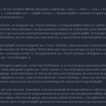
 et ses sociétés affiliées (désignés ci-après par « nous », « notre », « nos », « F
hpBB », « www.phpbb.com », « phpBB Limited », « Équipes phpBB ») utilisent n’importe
os informations »).
ement, en naviguant sur « Forum GestSup », le logiciel phpBB créera un certain n
rnet de votre ordinateur. Les deux premiers cookies ne contiennent qu’un identifian
on-id »), qui vous sont automatiquement assignés par le logiciel phpBB. Un troisi
informations sur les sujets que vous avez lus, ce qui améliore votre navigation su
iel phpBB tout en naviguant sur « Forum GestSup », bien que ceux-ci soient hors
e manière est de récupérer l’information que vous nous envoyez et que nous collect
 par « messages invités »), l’enregistrement sur « Forum GestSup » (désignée ic
i par « vos messages »).
ésigné ci-après par « votre nom d’utilisateur »), un mot de passe personnel utili
 valide (désignée ci-après par « votre courriel »). Vos informations pour votre co
berge. Toute information en-dehors de votre nom d’utilisateur, de votre mot de p
 obligatoire ou non, reste à la discrétion de « Forum GestSup ». Dans tous les ca
pouvez souscrire ou non à l’envoi automatique de courriel par le logiciel phpBB.
qu’il soit sécurisé. Cependant, il est recommandé de ne pas utiliser le même mot
GestSup », conservez-le soigneusement et en aucun cas une personne affiliée de 
 oubliez votre mot de passe, vous pouvez utiliser la fonction « J’ai oublié mon 
courriel, alors le logiciel phpBB générera un nouveau mot de passe qui vous perm