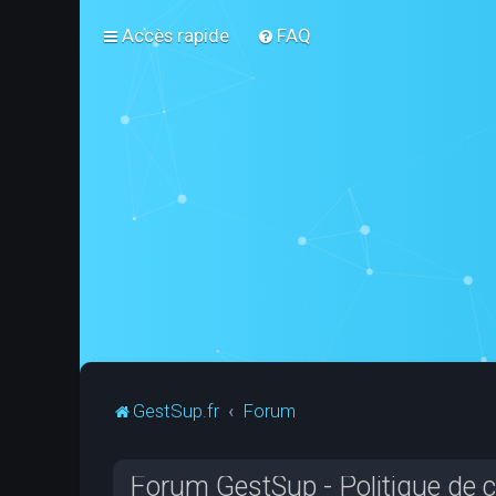
Accès rapide
FAQ
GestSup.fr
Forum
Forum GestSup - Politique de co