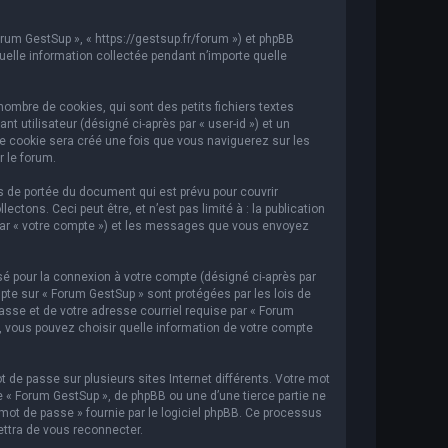
orum GestSup », « https://gestsup.fr/forum ») et phpBB
 quelle information collectée pendant n’importe quelle
ombre de cookies, qui sont des petits fichiers textes
t utilisateur (désigné ci-après par « user-id ») et un
ème cookie sera créé une fois que vous naviguerez sur les
r le forum.
 de portée du document qui est prévu pour couvrir
ons. Ceci peut être, et n’est pas limité à : la publication
i par « votre compte ») et les messages que vous envoyez
sé pour la connexion à votre compte (désigné ci-après par
mpte sur « Forum GestSup » sont protégées par les lois de
asse et de votre adresse courriel requise par « Forum
s, vous pouvez choisir quelle information de votre compte
 de passe sur plusieurs sites Internet différents. Votre mot
« Forum GestSup », de phpBB ou une d’une tierce partie ne
mot de passe » fournie par le logiciel phpBB. Ce processus
ettra de vous reconnecter.