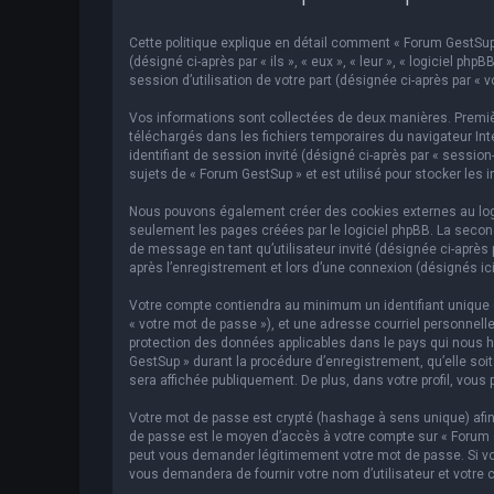
Cette politique explique en détail comment « Forum GestSup »
(désigné ci-après par « ils », « eux », « leur », « logiciel p
session d’utilisation de votre part (désignée ci-après par « v
Vos informations sont collectées de deux manières. Premièr
téléchargés dans les fichiers temporaires du navigateur Inte
identifiant de session invité (désigné ci-après par « sessi
sujets de « Forum GestSup » et est utilisé pour stocker les 
Nous pouvons également créer des cookies externes au logic
seulement les pages créées par le logiciel phpBB. La second
de message en tant qu’utilisateur invité (désignée ci-après
après l’enregistrement et lors d’une connexion (désignés ic
Votre compte contiendra au minimum un identifiant unique (d
« votre mot de passe »), et une adresse courriel personnelle
protection des données applicables dans le pays qui nous hé
GestSup » durant la procédure d’enregistrement, qu’elle soit
sera affichée publiquement. De plus, dans votre profil, vous 
Votre mot de passe est crypté (hashage à sens unique) afin 
de passe est le moyen d’accès à votre compte sur « Forum 
peut vous demander légitimement votre mot de passe. Si vous
vous demandera de fournir votre nom d’utilisateur et votre 