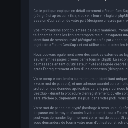
Cette politique explique en détail comment « Forum GestSup »
(désigné ci-après par « ils », « eux », « leur », « logiciel p
session d’utilisation de votre part (désignée ci-après par « v
Vos informations sont collectées de deux manières. Premièr
téléchargés dans les fichiers temporaires du navigateur Inte
identifiant de session invité (désigné ci-après par « sessi
sujets de « Forum GestSup » et est utilisé pour stocker les 
Nous pouvons également créer des cookies externes au logic
seulement les pages créées par le logiciel phpBB. La second
de message en tant qu’utilisateur invité (désignée ci-après
après l’enregistrement et lors d’une connexion (désignés ic
Votre compte contiendra au minimum un identifiant unique (d
« votre mot de passe »), et une adresse courriel personnelle
protection des données applicables dans le pays qui nous hé
GestSup » durant la procédure d’enregistrement, qu’elle soit
sera affichée publiquement. De plus, dans votre profil, vous 
Votre mot de passe est crypté (hashage à sens unique) afin 
de passe est le moyen d’accès à votre compte sur « Forum 
peut vous demander légitimement votre mot de passe. Si vous
vous demandera de fournir votre nom d’utilisateur et votre 