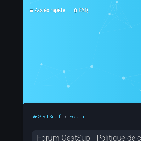
Accès rapide
FAQ
GestSup.fr
Forum
Forum GestSup - Politique de co