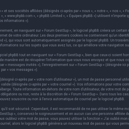
 et ses sociétés affiliées (désignés ci-après par « nous », « notre », « nos », « F
hpBB », « www.phpbb.com », « phpBB Limited », « Équipes phpBB ») utilisent n’importe
os informations »).
ement, en naviguant sur « Forum GestSup », le logiciel phpBB créera un certain n
rnet de votre ordinateur. Les deux premiers cookies ne contiennent qu’un identifian
on-id »), qui vous sont automatiquement assignés par le logiciel phpBB. Un troisi
informations sur les sujets que vous avez lus, ce qui améliore votre navigation su
iel phpBB tout en naviguant sur « Forum GestSup », bien que ceux-ci soient hors
e manière est de récupérer l’information que vous nous envoyez et que nous collect
 par « messages invités »), l’enregistrement sur « Forum GestSup » (désignée ic
i par « vos messages »).
ésigné ci-après par « votre nom d’utilisateur »), un mot de passe personnel utili
 valide (désignée ci-après par « votre courriel »). Vos informations pour votre co
berge. Toute information en-dehors de votre nom d’utilisateur, de votre mot de p
 obligatoire ou non, reste à la discrétion de « Forum GestSup ». Dans tous les ca
pouvez souscrire ou non à l’envoi automatique de courriel par le logiciel phpBB.
qu’il soit sécurisé. Cependant, il est recommandé de ne pas utiliser le même mot
GestSup », conservez-le soigneusement et en aucun cas une personne affiliée de 
 oubliez votre mot de passe, vous pouvez utiliser la fonction « J’ai oublié mon 
courriel, alors le logiciel phpBB générera un nouveau mot de passe qui vous perm