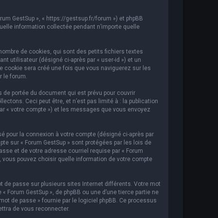
orum GestSup », « https://gestsup.fr/forum ») et phpBB
 quelle information collectée pendant n’importe quelle
ombre de cookies, qui sont des petits fichiers textes
t utilisateur (désigné ci-après par « user-id ») et un
ème cookie sera créé une fois que vous naviguerez sur les
r le forum.
 de portée du document qui est prévu pour couvrir
ons. Ceci peut être, et n’est pas limité à : la publication
i par « votre compte ») et les messages que vous envoyez
sé pour la connexion à votre compte (désigné ci-après par
mpte sur « Forum GestSup » sont protégées par les lois de
asse et de votre adresse courriel requise par « Forum
s, vous pouvez choisir quelle information de votre compte
 de passe sur plusieurs sites Internet différents. Votre mot
« Forum GestSup », de phpBB ou une d’une tierce partie ne
mot de passe » fournie par le logiciel phpBB. Ce processus
ettra de vous reconnecter.