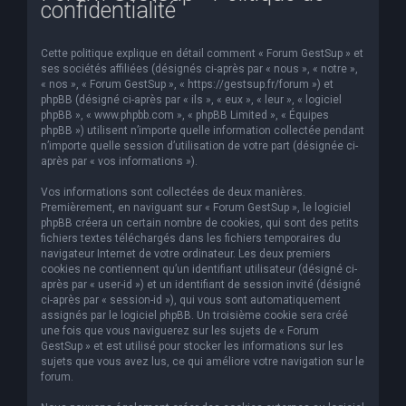
confidentialité
e
r
Cette politique explique en détail comment « Forum GestSup » et
c
ses sociétés affiliées (désignés ci-après par « nous », « notre »,
« nos », « Forum GestSup », « https://gestsup.fr/forum ») et
h
phpBB (désigné ci-après par « ils », « eux », « leur », « logiciel
phpBB », « www.phpbb.com », « phpBB Limited », « Équipes
e
phpBB ») utilisent n’importe quelle information collectée pendant
r
n’importe quelle session d’utilisation de votre part (désignée ci-
après par « vos informations »).
Vos informations sont collectées de deux manières.
Premièrement, en naviguant sur « Forum GestSup », le logiciel
phpBB créera un certain nombre de cookies, qui sont des petits
fichiers textes téléchargés dans les fichiers temporaires du
navigateur Internet de votre ordinateur. Les deux premiers
cookies ne contiennent qu’un identifiant utilisateur (désigné ci-
après par « user-id ») et un identifiant de session invité (désigné
ci-après par « session-id »), qui vous sont automatiquement
assignés par le logiciel phpBB. Un troisième cookie sera créé
une fois que vous naviguerez sur les sujets de « Forum
GestSup » et est utilisé pour stocker les informations sur les
sujets que vous avez lus, ce qui améliore votre navigation sur le
forum.