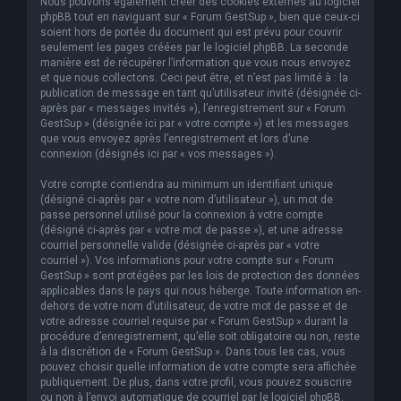
Nous pouvons également créer des cookies externes au logiciel
phpBB tout en naviguant sur « Forum GestSup », bien que ceux-ci
soient hors de portée du document qui est prévu pour couvrir
seulement les pages créées par le logiciel phpBB. La seconde
manière est de récupérer l’information que vous nous envoyez
et que nous collectons. Ceci peut être, et n’est pas limité à : la
publication de message en tant qu’utilisateur invité (désignée ci-
après par « messages invités »), l’enregistrement sur « Forum
GestSup » (désignée ici par « votre compte ») et les messages
que vous envoyez après l’enregistrement et lors d’une
connexion (désignés ici par « vos messages »).
Votre compte contiendra au minimum un identifiant unique
(désigné ci-après par « votre nom d’utilisateur »), un mot de
passe personnel utilisé pour la connexion à votre compte
(désigné ci-après par « votre mot de passe »), et une adresse
courriel personnelle valide (désignée ci-après par « votre
courriel »). Vos informations pour votre compte sur « Forum
GestSup » sont protégées par les lois de protection des données
applicables dans le pays qui nous héberge. Toute information en-
dehors de votre nom d’utilisateur, de votre mot de passe et de
votre adresse courriel requise par « Forum GestSup » durant la
procédure d’enregistrement, qu’elle soit obligatoire ou non, reste
à la discrétion de « Forum GestSup ». Dans tous les cas, vous
pouvez choisir quelle information de votre compte sera affichée
publiquement. De plus, dans votre profil, vous pouvez souscrire
ou non à l’envoi automatique de courriel par le logiciel phpBB.