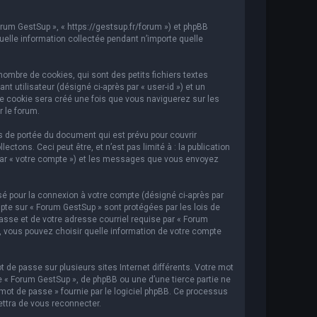
orum GestSup », « https://gestsup.fr/forum ») et phpBB
 quelle information collectée pendant n’importe quelle
ombre de cookies, qui sont des petits fichiers textes
t utilisateur (désigné ci-après par « user-id ») et un
ème cookie sera créé une fois que vous naviguerez sur les
r le forum.
 de portée du document qui est prévu pour couvrir
ons. Ceci peut être, et n’est pas limité à : la publication
i par « votre compte ») et les messages que vous envoyez
sé pour la connexion à votre compte (désigné ci-après par
mpte sur « Forum GestSup » sont protégées par les lois de
asse et de votre adresse courriel requise par « Forum
s, vous pouvez choisir quelle information de votre compte
 de passe sur plusieurs sites Internet différents. Votre mot
« Forum GestSup », de phpBB ou une d’une tierce partie ne
mot de passe » fournie par le logiciel phpBB. Ce processus
ettra de vous reconnecter.