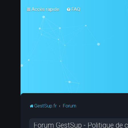
Accès rapide
FAQ
GestSup.fr
Forum
Forum GestSup - Politique de co