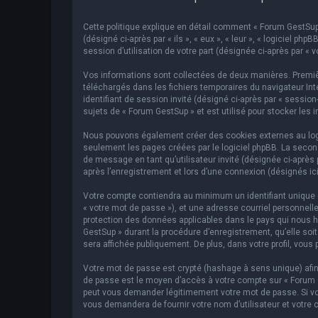
Cette politique explique en détail comment « Forum GestSup »
(désigné ci-après par « ils », « eux », « leur », « logiciel p
session d’utilisation de votre part (désignée ci-après par « v
Vos informations sont collectées de deux manières. Premièr
téléchargés dans les fichiers temporaires du navigateur Inte
identifiant de session invité (désigné ci-après par « sessi
sujets de « Forum GestSup » et est utilisé pour stocker les 
Nous pouvons également créer des cookies externes au logic
seulement les pages créées par le logiciel phpBB. La second
de message en tant qu’utilisateur invité (désignée ci-après
après l’enregistrement et lors d’une connexion (désignés ic
Votre compte contiendra au minimum un identifiant unique (d
« votre mot de passe »), et une adresse courriel personnelle
protection des données applicables dans le pays qui nous hé
GestSup » durant la procédure d’enregistrement, qu’elle soit
sera affichée publiquement. De plus, dans votre profil, vous 
Votre mot de passe est crypté (hashage à sens unique) afin 
de passe est le moyen d’accès à votre compte sur « Forum 
peut vous demander légitimement votre mot de passe. Si vous
vous demandera de fournir votre nom d’utilisateur et votre 