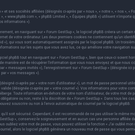
 et ses sociétés affiliées (désignés ci-après par « nous », « notre », « nos », « F
hpBB », « www.phpbb.com », « phpBB Limited », « Équipes phpBB ») utilisent n’importe
os informations »).
ement, en naviguant sur « Forum GestSup », le logiciel phpBB créera un certain n
rnet de votre ordinateur. Les deux premiers cookies ne contiennent qu’un identifian
on-id »), qui vous sont automatiquement assignés par le logiciel phpBB. Un troisi
informations sur les sujets que vous avez lus, ce qui améliore votre navigation su
iel phpBB tout en naviguant sur « Forum GestSup », bien que ceux-ci soient hors
e manière est de récupérer l’information que vous nous envoyez et que nous collect
 par « messages invités »), l’enregistrement sur « Forum GestSup » (désignée ic
i par « vos messages »).
ésigné ci-après par « votre nom d’utilisateur »), un mot de passe personnel utili
 valide (désignée ci-après par « votre courriel »). Vos informations pour votre co
berge. Toute information en-dehors de votre nom d’utilisateur, de votre mot de p
 obligatoire ou non, reste à la discrétion de « Forum GestSup ». Dans tous les ca
pouvez souscrire ou non à l’envoi automatique de courriel par le logiciel phpBB.
qu’il soit sécurisé. Cependant, il est recommandé de ne pas utiliser le même mot
GestSup », conservez-le soigneusement et en aucun cas une personne affiliée de 
 oubliez votre mot de passe, vous pouvez utiliser la fonction « J’ai oublié mon 
courriel, alors le logiciel phpBB générera un nouveau mot de passe qui vous perm