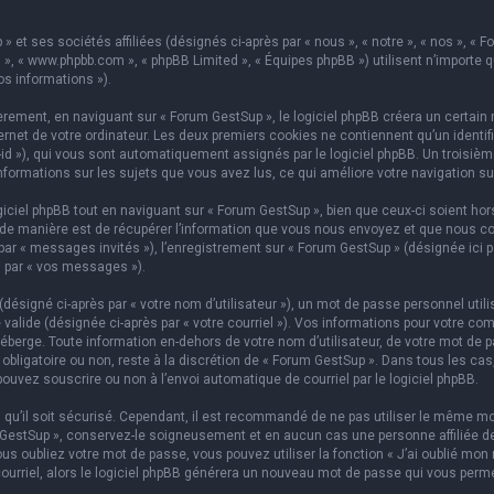
 et ses sociétés affiliées (désignés ci-après par « nous », « notre », « nos », « F
hpBB », « www.phpbb.com », « phpBB Limited », « Équipes phpBB ») utilisent n’importe
os informations »).
ement, en naviguant sur « Forum GestSup », le logiciel phpBB créera un certain n
rnet de votre ordinateur. Les deux premiers cookies ne contiennent qu’un identifian
on-id »), qui vous sont automatiquement assignés par le logiciel phpBB. Un troisi
informations sur les sujets que vous avez lus, ce qui améliore votre navigation su
iel phpBB tout en naviguant sur « Forum GestSup », bien que ceux-ci soient hors
e manière est de récupérer l’information que vous nous envoyez et que nous collect
 par « messages invités »), l’enregistrement sur « Forum GestSup » (désignée ic
i par « vos messages »).
ésigné ci-après par « votre nom d’utilisateur »), un mot de passe personnel utili
 valide (désignée ci-après par « votre courriel »). Vos informations pour votre co
berge. Toute information en-dehors de votre nom d’utilisateur, de votre mot de p
 obligatoire ou non, reste à la discrétion de « Forum GestSup ». Dans tous les ca
pouvez souscrire ou non à l’envoi automatique de courriel par le logiciel phpBB.
qu’il soit sécurisé. Cependant, il est recommandé de ne pas utiliser le même mot
GestSup », conservez-le soigneusement et en aucun cas une personne affiliée de 
 oubliez votre mot de passe, vous pouvez utiliser la fonction « J’ai oublié mon 
courriel, alors le logiciel phpBB générera un nouveau mot de passe qui vous perm