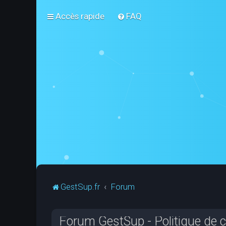
Accès rapide
FAQ
GestSup.fr
Forum
Forum GestSup - Politique de co