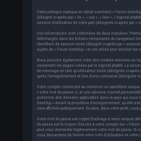
Cette politique explique en détail comment « Forum GestSup »
(désigné ci-après par « ils », « eux », « leur », « logiciel p
session d’utilisation de votre part (désignée ci-après par « v
Vos informations sont collectées de deux manières. Premièr
téléchargés dans les fichiers temporaires du navigateur Inte
identifiant de session invité (désigné ci-après par « sessi
sujets de « Forum GestSup » et est utilisé pour stocker les 
Nous pouvons également créer des cookies externes au logic
seulement les pages créées par le logiciel phpBB. La second
de message en tant qu’utilisateur invité (désignée ci-après
après l’enregistrement et lors d’une connexion (désignés ic
Votre compte contiendra au minimum un identifiant unique (d
« votre mot de passe »), et une adresse courriel personnelle
protection des données applicables dans le pays qui nous hé
GestSup » durant la procédure d’enregistrement, qu’elle soit
sera affichée publiquement. De plus, dans votre profil, vous 
Votre mot de passe est crypté (hashage à sens unique) afin 
de passe est le moyen d’accès à votre compte sur « Forum 
peut vous demander légitimement votre mot de passe. Si vous
vous demandera de fournir votre nom d’utilisateur et votre 