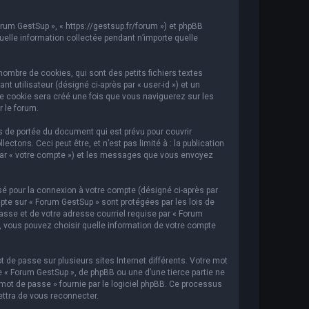
orum GestSup », « https://gestsup.fr/forum ») et phpBB
 quelle information collectée pendant n’importe quelle
ombre de cookies, qui sont des petits fichiers textes
t utilisateur (désigné ci-après par « user-id ») et un
ème cookie sera créé une fois que vous naviguerez sur les
r le forum.
 de portée du document qui est prévu pour couvrir
ons. Ceci peut être, et n’est pas limité à : la publication
i par « votre compte ») et les messages que vous envoyez
sé pour la connexion à votre compte (désigné ci-après par
mpte sur « Forum GestSup » sont protégées par les lois de
asse et de votre adresse courriel requise par « Forum
s, vous pouvez choisir quelle information de votre compte
 de passe sur plusieurs sites Internet différents. Votre mot
« Forum GestSup », de phpBB ou une d’une tierce partie ne
mot de passe » fournie par le logiciel phpBB. Ce processus
ettra de vous reconnecter.