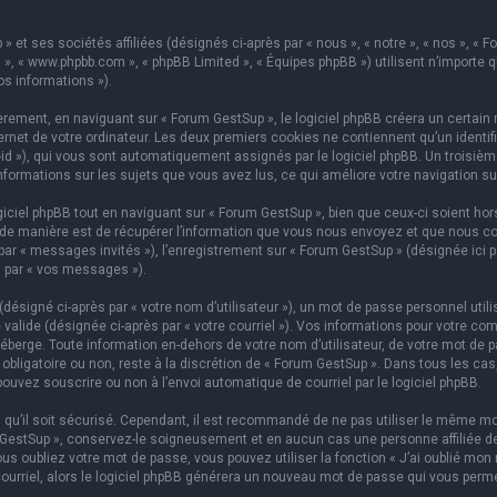
 et ses sociétés affiliées (désignés ci-après par « nous », « notre », « nos », « F
hpBB », « www.phpbb.com », « phpBB Limited », « Équipes phpBB ») utilisent n’importe
os informations »).
ement, en naviguant sur « Forum GestSup », le logiciel phpBB créera un certain n
rnet de votre ordinateur. Les deux premiers cookies ne contiennent qu’un identifian
on-id »), qui vous sont automatiquement assignés par le logiciel phpBB. Un troisi
informations sur les sujets que vous avez lus, ce qui améliore votre navigation su
iel phpBB tout en naviguant sur « Forum GestSup », bien que ceux-ci soient hors
e manière est de récupérer l’information que vous nous envoyez et que nous collect
 par « messages invités »), l’enregistrement sur « Forum GestSup » (désignée ic
i par « vos messages »).
ésigné ci-après par « votre nom d’utilisateur »), un mot de passe personnel utili
 valide (désignée ci-après par « votre courriel »). Vos informations pour votre co
berge. Toute information en-dehors de votre nom d’utilisateur, de votre mot de p
 obligatoire ou non, reste à la discrétion de « Forum GestSup ». Dans tous les ca
pouvez souscrire ou non à l’envoi automatique de courriel par le logiciel phpBB.
qu’il soit sécurisé. Cependant, il est recommandé de ne pas utiliser le même mot
GestSup », conservez-le soigneusement et en aucun cas une personne affiliée de 
 oubliez votre mot de passe, vous pouvez utiliser la fonction « J’ai oublié mon 
courriel, alors le logiciel phpBB générera un nouveau mot de passe qui vous perm