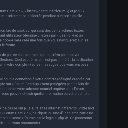
orum GestSup », « https://gestsup.fr/forum ») et phpBB
 quelle information collectée pendant n’importe quelle
ombre de cookies, qui sont des petits fichiers textes
t utilisateur (désigné ci-après par « user-id ») et un
ème cookie sera créé une fois que vous naviguerez sur les
r le forum.
 de portée du document qui est prévu pour couvrir
ons. Ceci peut être, et n’est pas limité à : la publication
i par « votre compte ») et les messages que vous envoyez
sé pour la connexion à votre compte (désigné ci-après par
mpte sur « Forum GestSup » sont protégées par les lois de
asse et de votre adresse courriel requise par « Forum
s, vous pouvez choisir quelle information de votre compte
 de passe sur plusieurs sites Internet différents. Votre mot
« Forum GestSup », de phpBB ou une d’une tierce partie ne
mot de passe » fournie par le logiciel phpBB. Ce processus
ettra de vous reconnecter.