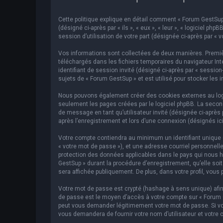
Cette politique explique en détail comment « Forum GestSup »
(désigné ci-après par « ils », « eux », « leur », « logiciel p
session d’utilisation de votre part (désignée ci-après par « v
Vos informations sont collectées de deux manières. Premièr
téléchargés dans les fichiers temporaires du navigateur Inte
identifiant de session invité (désigné ci-après par « sessi
sujets de « Forum GestSup » et est utilisé pour stocker les 
Nous pouvons également créer des cookies externes au logic
seulement les pages créées par le logiciel phpBB. La second
de message en tant qu’utilisateur invité (désignée ci-après
après l’enregistrement et lors d’une connexion (désignés ic
Votre compte contiendra au minimum un identifiant unique (d
« votre mot de passe »), et une adresse courriel personnelle
protection des données applicables dans le pays qui nous hé
GestSup » durant la procédure d’enregistrement, qu’elle soit
sera affichée publiquement. De plus, dans votre profil, vous 
Votre mot de passe est crypté (hashage à sens unique) afin 
de passe est le moyen d’accès à votre compte sur « Forum 
peut vous demander légitimement votre mot de passe. Si vous
vous demandera de fournir votre nom d’utilisateur et votre 