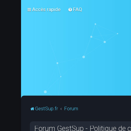
Accès rapide
FAQ
GestSup.fr
Forum
Forum GestSup - Politique de co