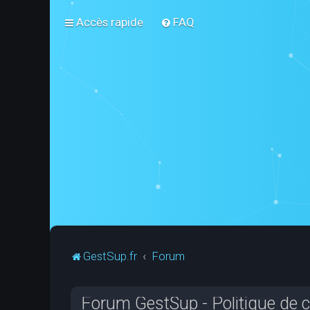
Accès rapide
FAQ
GestSup.fr
Forum
Forum GestSup - Politique de co