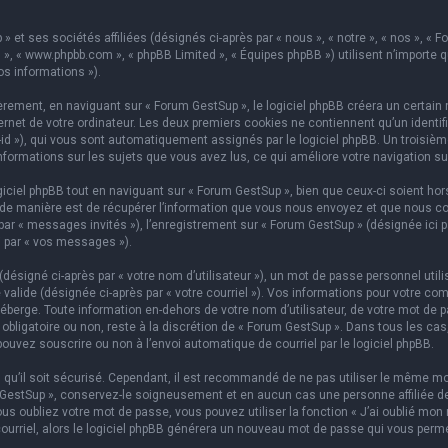
 et ses sociétés affiliées (désignés ci-après par « nous », « notre », « nos », « F
hpBB », « www.phpbb.com », « phpBB Limited », « Équipes phpBB ») utilisent n’importe
os informations »).
ement, en naviguant sur « Forum GestSup », le logiciel phpBB créera un certain n
rnet de votre ordinateur. Les deux premiers cookies ne contiennent qu’un identifian
on-id »), qui vous sont automatiquement assignés par le logiciel phpBB. Un troisi
informations sur les sujets que vous avez lus, ce qui améliore votre navigation su
iel phpBB tout en naviguant sur « Forum GestSup », bien que ceux-ci soient hors
e manière est de récupérer l’information que vous nous envoyez et que nous collect
 par « messages invités »), l’enregistrement sur « Forum GestSup » (désignée ic
i par « vos messages »).
ésigné ci-après par « votre nom d’utilisateur »), un mot de passe personnel utili
 valide (désignée ci-après par « votre courriel »). Vos informations pour votre co
berge. Toute information en-dehors de votre nom d’utilisateur, de votre mot de p
 obligatoire ou non, reste à la discrétion de « Forum GestSup ». Dans tous les ca
pouvez souscrire ou non à l’envoi automatique de courriel par le logiciel phpBB.
qu’il soit sécurisé. Cependant, il est recommandé de ne pas utiliser le même mot
GestSup », conservez-le soigneusement et en aucun cas une personne affiliée de 
 oubliez votre mot de passe, vous pouvez utiliser la fonction « J’ai oublié mon 
courriel, alors le logiciel phpBB générera un nouveau mot de passe qui vous perm