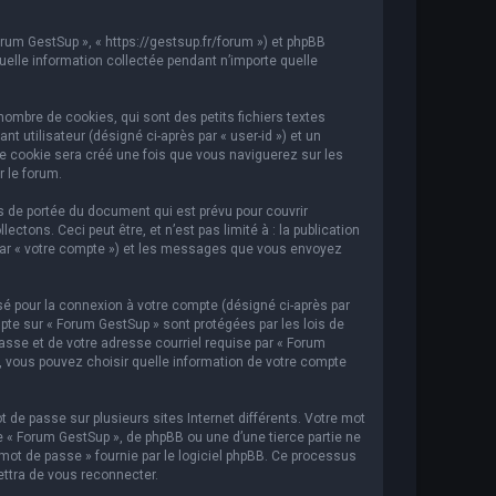
orum GestSup », « https://gestsup.fr/forum ») et phpBB
 quelle information collectée pendant n’importe quelle
ombre de cookies, qui sont des petits fichiers textes
t utilisateur (désigné ci-après par « user-id ») et un
ème cookie sera créé une fois que vous naviguerez sur les
r le forum.
 de portée du document qui est prévu pour couvrir
ons. Ceci peut être, et n’est pas limité à : la publication
i par « votre compte ») et les messages que vous envoyez
sé pour la connexion à votre compte (désigné ci-après par
mpte sur « Forum GestSup » sont protégées par les lois de
asse et de votre adresse courriel requise par « Forum
s, vous pouvez choisir quelle information de votre compte
 de passe sur plusieurs sites Internet différents. Votre mot
« Forum GestSup », de phpBB ou une d’une tierce partie ne
mot de passe » fournie par le logiciel phpBB. Ce processus
ettra de vous reconnecter.