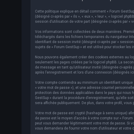
Cette politique explique en détail comment « Forum GestSup »
(désigné ci-après par « ils », « eux », « leur », « logiciel p
session d’utilisation de votre part (désignée ci-après par « v
Vos informations sont collectées de deux manières. Premièr
téléchargés dans les fichiers temporaires du navigateur Inte
identifiant de session invité (désigné ci-après par « sessi
sujets de « Forum GestSup » et est utilisé pour stocker les 
Nous pouvons également créer des cookies externes au logic
seulement les pages créées par le logiciel phpBB. La second
de message en tant qu’utilisateur invité (désignée ci-après
après l’enregistrement et lors d’une connexion (désignés ic
Votre compte contiendra au minimum un identifiant unique (d
« votre mot de passe »), et une adresse courriel personnelle
protection des données applicables dans le pays qui nous hé
GestSup » durant la procédure d’enregistrement, qu’elle soit
sera affichée publiquement. De plus, dans votre profil, vous 
Votre mot de passe est crypté (hashage à sens unique) afin 
de passe est le moyen d’accès à votre compte sur « Forum 
peut vous demander légitimement votre mot de passe. Si vous
vous demandera de fournir votre nom d’utilisateur et votre 