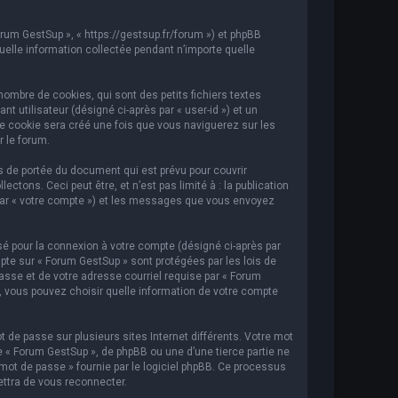
orum GestSup », « https://gestsup.fr/forum ») et phpBB
 quelle information collectée pendant n’importe quelle
ombre de cookies, qui sont des petits fichiers textes
t utilisateur (désigné ci-après par « user-id ») et un
ème cookie sera créé une fois que vous naviguerez sur les
r le forum.
 de portée du document qui est prévu pour couvrir
ons. Ceci peut être, et n’est pas limité à : la publication
i par « votre compte ») et les messages que vous envoyez
sé pour la connexion à votre compte (désigné ci-après par
mpte sur « Forum GestSup » sont protégées par les lois de
asse et de votre adresse courriel requise par « Forum
s, vous pouvez choisir quelle information de votre compte
 de passe sur plusieurs sites Internet différents. Votre mot
« Forum GestSup », de phpBB ou une d’une tierce partie ne
mot de passe » fournie par le logiciel phpBB. Ce processus
ettra de vous reconnecter.