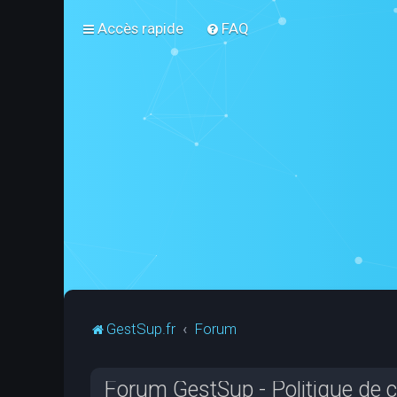
Accès rapide
FAQ
GestSup.fr
Forum
Forum GestSup - Politique de co