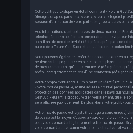
Cette politique explique en détail comment « Forum GestSup »
(désigné ci-après par « ils », « eux », « leur », « logiciel p
session d’utilisation de votre part (désignée ci-après par « v
Vos informations sont collectées de deux manières. Premièr
téléchargés dans les fichiers temporaires du navigateur Inte
identifiant de session invité (désigné ci-après par « sessi
sujets de « Forum GestSup » et est utilisé pour stocker les 
Nous pouvons également créer des cookies externes au logic
seulement les pages créées par le logiciel phpBB. La second
de message en tant qu’utilisateur invité (désignée ci-après
après l’enregistrement et lors d’une connexion (désignés ic
Votre compte contiendra au minimum un identifiant unique (d
« votre mot de passe »), et une adresse courriel personnelle
protection des données applicables dans le pays qui nous hé
GestSup » durant la procédure d’enregistrement, qu’elle soit
sera affichée publiquement. De plus, dans votre profil, vous 
Votre mot de passe est crypté (hashage à sens unique) afin 
de passe est le moyen d’accès à votre compte sur « Forum 
peut vous demander légitimement votre mot de passe. Si vous
vous demandera de fournir votre nom d’utilisateur et votre 