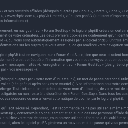
 et ses sociétés affiliées (désignés ci-après par « nous », « notre », « nos », « F
hpBB », « www.phpbb.com », « phpBB Limited », « Équipes phpBB ») utilisent n’importe
os informations »).
ement, en naviguant sur « Forum GestSup », le logiciel phpBB créera un certain n
rnet de votre ordinateur. Les deux premiers cookies ne contiennent qu’un identifian
on-id »), qui vous sont automatiquement assignés par le logiciel phpBB. Un troisi
informations sur les sujets que vous avez lus, ce qui améliore votre navigation su
iel phpBB tout en naviguant sur « Forum GestSup », bien que ceux-ci soient hors
e manière est de récupérer l’information que vous nous envoyez et que nous collect
 par « messages invités »), l’enregistrement sur « Forum GestSup » (désignée ic
i par « vos messages »).
ésigné ci-après par « votre nom d’utilisateur »), un mot de passe personnel utili
 valide (désignée ci-après par « votre courriel »). Vos informations pour votre co
berge. Toute information en-dehors de votre nom d’utilisateur, de votre mot de p
 obligatoire ou non, reste à la discrétion de « Forum GestSup ». Dans tous les ca
pouvez souscrire ou non à l’envoi automatique de courriel par le logiciel phpBB.
qu’il soit sécurisé. Cependant, il est recommandé de ne pas utiliser le même mot
GestSup », conservez-le soigneusement et en aucun cas une personne affiliée de 
 oubliez votre mot de passe, vous pouvez utiliser la fonction « J’ai oublié mon 
courriel, alors le logiciel phpBB générera un nouveau mot de passe qui vous perm