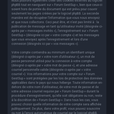
Nous pouvons également créer des cookies externes au logiciel
phpBB tout en naviguant sur « Forum GestSup », bien que ceux-ci
soient hors de portée du document qui est prévu pour couvrir
seulement les pages créées par le logiciel phpBB. La seconde
manière est de récupérer l’information que vous nous envoyez
et que nous collectons. Ceci peut être, et n’est pas limité à : la
publication de message en tant qu’utilisateur invité (désignée ci-
après par « messages invités »), l’enregistrement sur « Forum
GestSup » (désignée ici par « votre compte ») et les messages
que vous envoyez après l’enregistrement et lors d’une
connexion (désignés ici par « vos messages »).
Votre compte contiendra au minimum un identifiant unique
(désigné ci-après par « votre nom d’utilisateur »), un mot de
passe personnel utilisé pour la connexion à votre compte
(désigné ci-après par « votre mot de passe »), et une adresse
courriel personnelle valide (désignée ci-après par « votre
courriel »). Vos informations pour votre compte sur « Forum
GestSup » sont protégées par les lois de protection des données
applicables dans le pays qui nous héberge. Toute information en-
dehors de votre nom d’utilisateur, de votre mot de passe et de
votre adresse courriel requise par « Forum GestSup » durant la
procédure d’enregistrement, qu’elle soit obligatoire ou non, reste
à la discrétion de « Forum GestSup ». Dans tous les cas, vous
pouvez choisir quelle information de votre compte sera affichée
publiquement. De plus, dans votre profil, vous pouvez souscrire
ou non à l’envoi automatique de courriel par le logiciel phpBB.