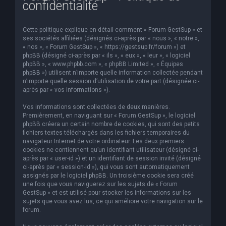
confidentialité
e
r
Cette politique explique en détail comment « Forum GestSup » et
c
ses sociétés affiliées (désignés ci-après par « nous », « notre »,
« nos », « Forum GestSup », « https://gestsup.fr/forum ») et
h
phpBB (désigné ci-après par « ils », « eux », « leur », « logiciel
phpBB », « www.phpbb.com », « phpBB Limited », « Équipes
e
phpBB ») utilisent n’importe quelle information collectée pendant
r
n’importe quelle session d’utilisation de votre part (désignée ci-
après par « vos informations »).
Vos informations sont collectées de deux manières.
Premièrement, en naviguant sur « Forum GestSup », le logiciel
phpBB créera un certain nombre de cookies, qui sont des petits
fichiers textes téléchargés dans les fichiers temporaires du
navigateur Internet de votre ordinateur. Les deux premiers
cookies ne contiennent qu’un identifiant utilisateur (désigné ci-
après par « user-id ») et un identifiant de session invité (désigné
ci-après par « session-id »), qui vous sont automatiquement
assignés par le logiciel phpBB. Un troisième cookie sera créé
une fois que vous naviguerez sur les sujets de « Forum
GestSup » et est utilisé pour stocker les informations sur les
sujets que vous avez lus, ce qui améliore votre navigation sur le
forum.