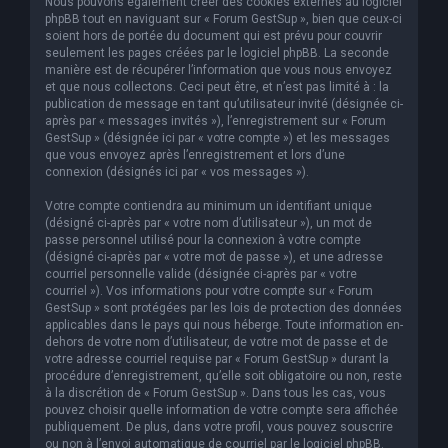
Nous pouvons également créer des cookies externes au logiciel
phpBB tout en naviguant sur « Forum GestSup », bien que ceux-ci
soient hors de portée du document qui est prévu pour couvrir
seulement les pages créées par le logiciel phpBB. La seconde
manière est de récupérer l’information que vous nous envoyez
et que nous collectons. Ceci peut être, et n’est pas limité à : la
publication de message en tant qu’utilisateur invité (désignée ci-
après par « messages invités »), l’enregistrement sur « Forum
GestSup » (désignée ici par « votre compte ») et les messages
que vous envoyez après l’enregistrement et lors d’une
connexion (désignés ici par « vos messages »).
Votre compte contiendra au minimum un identifiant unique
(désigné ci-après par « votre nom d’utilisateur »), un mot de
passe personnel utilisé pour la connexion à votre compte
(désigné ci-après par « votre mot de passe »), et une adresse
courriel personnelle valide (désignée ci-après par « votre
courriel »). Vos informations pour votre compte sur « Forum
GestSup » sont protégées par les lois de protection des données
applicables dans le pays qui nous héberge. Toute information en-
dehors de votre nom d’utilisateur, de votre mot de passe et de
votre adresse courriel requise par « Forum GestSup » durant la
procédure d’enregistrement, qu’elle soit obligatoire ou non, reste
à la discrétion de « Forum GestSup ». Dans tous les cas, vous
pouvez choisir quelle information de votre compte sera affichée
publiquement. De plus, dans votre profil, vous pouvez souscrire
ou non à l’envoi automatique de courriel par le logiciel phpBB.