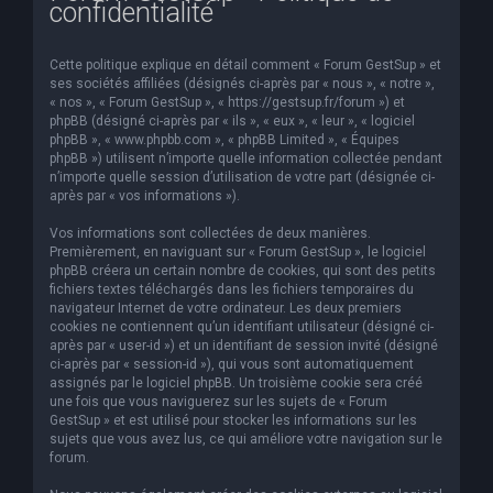
confidentialité
e
r
Cette politique explique en détail comment « Forum GestSup » et
c
ses sociétés affiliées (désignés ci-après par « nous », « notre »,
« nos », « Forum GestSup », « https://gestsup.fr/forum ») et
h
phpBB (désigné ci-après par « ils », « eux », « leur », « logiciel
phpBB », « www.phpbb.com », « phpBB Limited », « Équipes
e
phpBB ») utilisent n’importe quelle information collectée pendant
r
n’importe quelle session d’utilisation de votre part (désignée ci-
après par « vos informations »).
Vos informations sont collectées de deux manières.
Premièrement, en naviguant sur « Forum GestSup », le logiciel
phpBB créera un certain nombre de cookies, qui sont des petits
fichiers textes téléchargés dans les fichiers temporaires du
navigateur Internet de votre ordinateur. Les deux premiers
cookies ne contiennent qu’un identifiant utilisateur (désigné ci-
après par « user-id ») et un identifiant de session invité (désigné
ci-après par « session-id »), qui vous sont automatiquement
assignés par le logiciel phpBB. Un troisième cookie sera créé
une fois que vous naviguerez sur les sujets de « Forum
GestSup » et est utilisé pour stocker les informations sur les
sujets que vous avez lus, ce qui améliore votre navigation sur le
forum.