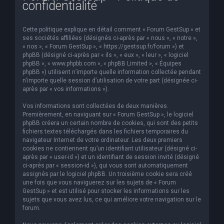
confidentialité
e
r
Cette politique explique en détail comment « Forum GestSup » et
c
ses sociétés affiliées (désignés ci-après par « nous », « notre »,
« nos », « Forum GestSup », « https://gestsup.fr/forum ») et
h
phpBB (désigné ci-après par « ils », « eux », « leur », « logiciel
phpBB », « www.phpbb.com », « phpBB Limited », « Équipes
e
phpBB ») utilisent n’importe quelle information collectée pendant
r
n’importe quelle session d’utilisation de votre part (désignée ci-
après par « vos informations »).
Vos informations sont collectées de deux manières.
Premièrement, en naviguant sur « Forum GestSup », le logiciel
phpBB créera un certain nombre de cookies, qui sont des petits
fichiers textes téléchargés dans les fichiers temporaires du
navigateur Internet de votre ordinateur. Les deux premiers
cookies ne contiennent qu’un identifiant utilisateur (désigné ci-
après par « user-id ») et un identifiant de session invité (désigné
ci-après par « session-id »), qui vous sont automatiquement
assignés par le logiciel phpBB. Un troisième cookie sera créé
une fois que vous naviguerez sur les sujets de « Forum
GestSup » et est utilisé pour stocker les informations sur les
sujets que vous avez lus, ce qui améliore votre navigation sur le
forum.