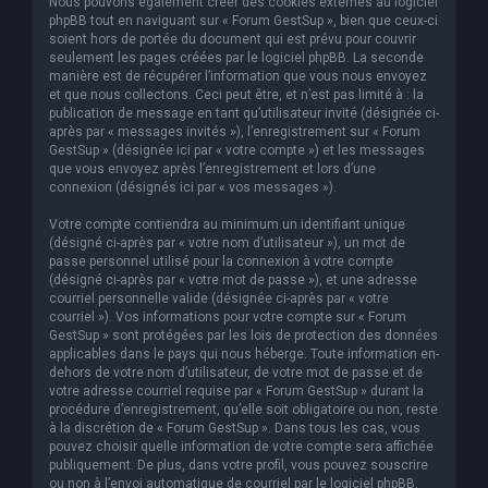
Nous pouvons également créer des cookies externes au logiciel
phpBB tout en naviguant sur « Forum GestSup », bien que ceux-ci
soient hors de portée du document qui est prévu pour couvrir
seulement les pages créées par le logiciel phpBB. La seconde
manière est de récupérer l’information que vous nous envoyez
et que nous collectons. Ceci peut être, et n’est pas limité à : la
publication de message en tant qu’utilisateur invité (désignée ci-
après par « messages invités »), l’enregistrement sur « Forum
GestSup » (désignée ici par « votre compte ») et les messages
que vous envoyez après l’enregistrement et lors d’une
connexion (désignés ici par « vos messages »).
Votre compte contiendra au minimum un identifiant unique
(désigné ci-après par « votre nom d’utilisateur »), un mot de
passe personnel utilisé pour la connexion à votre compte
(désigné ci-après par « votre mot de passe »), et une adresse
courriel personnelle valide (désignée ci-après par « votre
courriel »). Vos informations pour votre compte sur « Forum
GestSup » sont protégées par les lois de protection des données
applicables dans le pays qui nous héberge. Toute information en-
dehors de votre nom d’utilisateur, de votre mot de passe et de
votre adresse courriel requise par « Forum GestSup » durant la
procédure d’enregistrement, qu’elle soit obligatoire ou non, reste
à la discrétion de « Forum GestSup ». Dans tous les cas, vous
pouvez choisir quelle information de votre compte sera affichée
publiquement. De plus, dans votre profil, vous pouvez souscrire
ou non à l’envoi automatique de courriel par le logiciel phpBB.