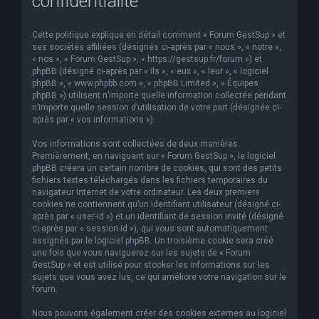
confidentialité
Cette politique explique en détail comment « Forum GestSup » et
ses sociétés affiliées (désignés ci-après par « nous », « notre »,
« nos », « Forum GestSup », « https://gestsup.fr/forum ») et
phpBB (désigné ci-après par « ils », « eux », « leur », « logiciel
phpBB », « www.phpbb.com », « phpBB Limited », « Équipes
phpBB ») utilisent n’importe quelle information collectée pendant
n’importe quelle session d’utilisation de votre part (désignée ci-
après par « vos informations »).
Vos informations sont collectées de deux manières.
Premièrement, en naviguant sur « Forum GestSup », le logiciel
phpBB créera un certain nombre de cookies, qui sont des petits
fichiers textes téléchargés dans les fichiers temporaires du
navigateur Internet de votre ordinateur. Les deux premiers
cookies ne contiennent qu’un identifiant utilisateur (désigné ci-
après par « user-id ») et un identifiant de session invité (désigné
ci-après par « session-id »), qui vous sont automatiquement
assignés par le logiciel phpBB. Un troisième cookie sera créé
une fois que vous naviguerez sur les sujets de « Forum
GestSup » et est utilisé pour stocker les informations sur les
sujets que vous avez lus, ce qui améliore votre navigation sur le
forum.
Nous pouvons également créer des cookies externes au logiciel