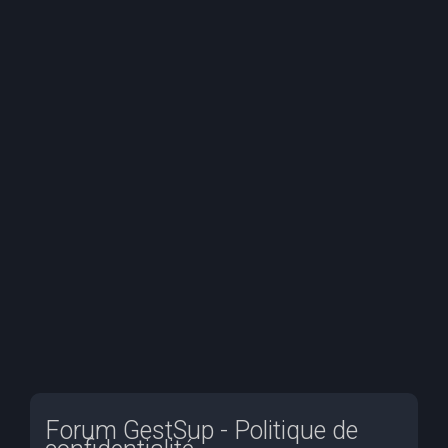
e
r
c
h
e
r
Forum GestSup - Politique de