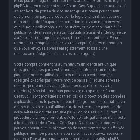
Nous pouvons également créer des cookies externes au logiciel
phpBB tout en naviguant sur « Forum GestSup », bien que ceux-ci
soient hors de portée du document qui est prévu pour couvrir
seulement les pages créées par le logiciel phpBB. La seconde
manière est de récupérer l’information que vous nous envoyez
et que nous collectons. Ceci peut être, et n’est pas limité à : la
publication de message en tant qu’utilisateur invité (désignée ci-
après par « messages invités »), l’enregistrement sur « Forum
GestSup » (désignée ici par « votre compte ») et les messages
que vous envoyez après l’enregistrement et lors d’une
connexion (désignés ici par « vos messages »).
Votre compte contiendra au minimum un identifiant unique
(désigné ci-après par « votre nom d’utilisateur »), un mot de
passe personnel utilisé pour la connexion à votre compte
(désigné ci-après par « votre mot de passe »), et une adresse
courriel personnelle valide (désignée ci-après par « votre
courriel »). Vos informations pour votre compte sur « Forum
GestSup » sont protégées par les lois de protection des données
applicables dans le pays qui nous héberge. Toute information en-
dehors de votre nom d’utilisateur, de votre mot de passe et de
votre adresse courriel requise par « Forum GestSup » durant la
procédure d’enregistrement, qu’elle soit obligatoire ou non, reste
à la discrétion de « Forum GestSup ». Dans tous les cas, vous
pouvez choisir quelle information de votre compte sera affichée
publiquement. De plus, dans votre profil, vous pouvez souscrire
ou non à l’envoi automatique de courriel par le logiciel phpBB.