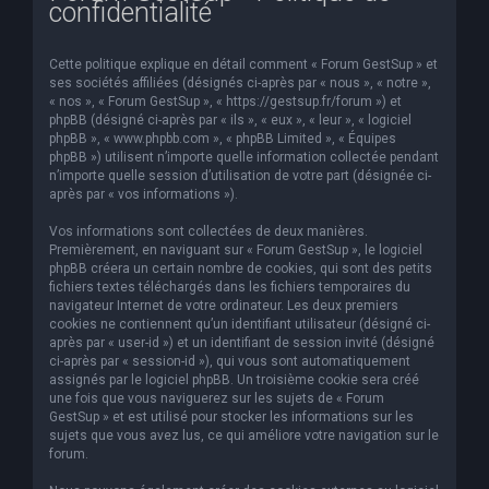
confidentialité
e
r
Cette politique explique en détail comment « Forum GestSup » et
c
ses sociétés affiliées (désignés ci-après par « nous », « notre »,
« nos », « Forum GestSup », « https://gestsup.fr/forum ») et
h
phpBB (désigné ci-après par « ils », « eux », « leur », « logiciel
phpBB », « www.phpbb.com », « phpBB Limited », « Équipes
e
phpBB ») utilisent n’importe quelle information collectée pendant
r
n’importe quelle session d’utilisation de votre part (désignée ci-
après par « vos informations »).
Vos informations sont collectées de deux manières.
Premièrement, en naviguant sur « Forum GestSup », le logiciel
phpBB créera un certain nombre de cookies, qui sont des petits
fichiers textes téléchargés dans les fichiers temporaires du
navigateur Internet de votre ordinateur. Les deux premiers
cookies ne contiennent qu’un identifiant utilisateur (désigné ci-
après par « user-id ») et un identifiant de session invité (désigné
ci-après par « session-id »), qui vous sont automatiquement
assignés par le logiciel phpBB. Un troisième cookie sera créé
une fois que vous naviguerez sur les sujets de « Forum
GestSup » et est utilisé pour stocker les informations sur les
sujets que vous avez lus, ce qui améliore votre navigation sur le
forum.