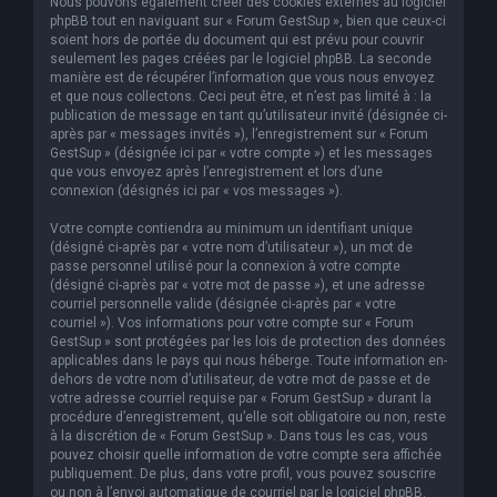
Nous pouvons également créer des cookies externes au logiciel
phpBB tout en naviguant sur « Forum GestSup », bien que ceux-ci
soient hors de portée du document qui est prévu pour couvrir
seulement les pages créées par le logiciel phpBB. La seconde
manière est de récupérer l’information que vous nous envoyez
et que nous collectons. Ceci peut être, et n’est pas limité à : la
publication de message en tant qu’utilisateur invité (désignée ci-
après par « messages invités »), l’enregistrement sur « Forum
GestSup » (désignée ici par « votre compte ») et les messages
que vous envoyez après l’enregistrement et lors d’une
connexion (désignés ici par « vos messages »).
Votre compte contiendra au minimum un identifiant unique
(désigné ci-après par « votre nom d’utilisateur »), un mot de
passe personnel utilisé pour la connexion à votre compte
(désigné ci-après par « votre mot de passe »), et une adresse
courriel personnelle valide (désignée ci-après par « votre
courriel »). Vos informations pour votre compte sur « Forum
GestSup » sont protégées par les lois de protection des données
applicables dans le pays qui nous héberge. Toute information en-
dehors de votre nom d’utilisateur, de votre mot de passe et de
votre adresse courriel requise par « Forum GestSup » durant la
procédure d’enregistrement, qu’elle soit obligatoire ou non, reste
à la discrétion de « Forum GestSup ». Dans tous les cas, vous
pouvez choisir quelle information de votre compte sera affichée
publiquement. De plus, dans votre profil, vous pouvez souscrire
ou non à l’envoi automatique de courriel par le logiciel phpBB.