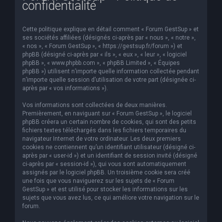
confidentialité
e
r
Cette politique explique en détail comment « Forum GestSup » et
c
ses sociétés affiliées (désignés ci-après par « nous », « notre »,
« nos », « Forum GestSup », « https://gestsup.fr/forum ») et
h
phpBB (désigné ci-après par « ils », « eux », « leur », « logiciel
phpBB », « www.phpbb.com », « phpBB Limited », « Équipes
e
phpBB ») utilisent n’importe quelle information collectée pendant
r
n’importe quelle session d’utilisation de votre part (désignée ci-
après par « vos informations »).
Vos informations sont collectées de deux manières.
Premièrement, en naviguant sur « Forum GestSup », le logiciel
phpBB créera un certain nombre de cookies, qui sont des petits
fichiers textes téléchargés dans les fichiers temporaires du
navigateur Internet de votre ordinateur. Les deux premiers
cookies ne contiennent qu’un identifiant utilisateur (désigné ci-
après par « user-id ») et un identifiant de session invité (désigné
ci-après par « session-id »), qui vous sont automatiquement
assignés par le logiciel phpBB. Un troisième cookie sera créé
une fois que vous naviguerez sur les sujets de « Forum
GestSup » et est utilisé pour stocker les informations sur les
sujets que vous avez lus, ce qui améliore votre navigation sur le
forum.