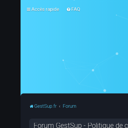
Accès rapide
FAQ
GestSup.fr
Forum
Forum GestSup - Politique de co