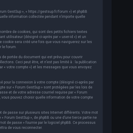
orum GestSup », « https://gestsup.fr/forum ») et phpBB
 quelle information collectée pendant n’importe quelle
ombre de cookies, qui sont des petits fichiers textes
t utilisateur (désigné ci-après par « user-id ») et un
ème cookie sera créé une fois que vous naviguerez sur les
r le forum.
 de portée du document qui est prévu pour couvrir
ons. Ceci peut être, et n’est pas limité à : la publication
i par « votre compte ») et les messages que vous envoyez
sé pour la connexion à votre compte (désigné ci-après par
mpte sur « Forum GestSup » sont protégées par les lois de
asse et de votre adresse courriel requise par « Forum
s, vous pouvez choisir quelle information de votre compte
 de passe sur plusieurs sites Internet différents. Votre mot
« Forum GestSup », de phpBB ou une d’une tierce partie ne
mot de passe » fournie par le logiciel phpBB. Ce processus
ettra de vous reconnecter.