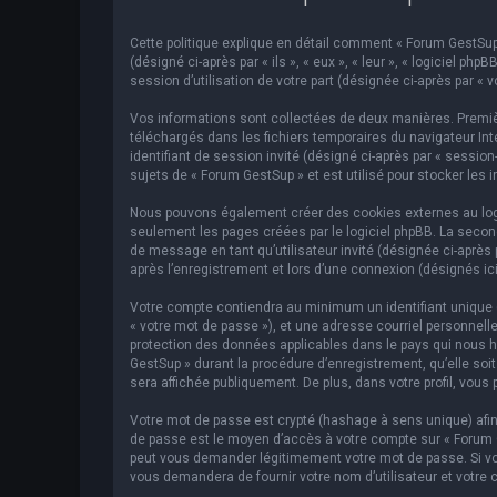
Cette politique explique en détail comment « Forum GestSup »
(désigné ci-après par « ils », « eux », « leur », « logiciel p
session d’utilisation de votre part (désignée ci-après par « v
Vos informations sont collectées de deux manières. Premièr
téléchargés dans les fichiers temporaires du navigateur Inte
identifiant de session invité (désigné ci-après par « sessi
sujets de « Forum GestSup » et est utilisé pour stocker les 
Nous pouvons également créer des cookies externes au logic
seulement les pages créées par le logiciel phpBB. La second
de message en tant qu’utilisateur invité (désignée ci-après
après l’enregistrement et lors d’une connexion (désignés ic
Votre compte contiendra au minimum un identifiant unique (d
« votre mot de passe »), et une adresse courriel personnelle
protection des données applicables dans le pays qui nous hé
GestSup » durant la procédure d’enregistrement, qu’elle soit
sera affichée publiquement. De plus, dans votre profil, vous 
Votre mot de passe est crypté (hashage à sens unique) afin 
de passe est le moyen d’accès à votre compte sur « Forum 
peut vous demander légitimement votre mot de passe. Si vous
vous demandera de fournir votre nom d’utilisateur et votre 