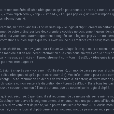
 et ses sociétés affiliées (désignés ci-après par « nous », « notre », « nos », « F
hpBB », « www.phpbb.com », « phpBB Limited », « Équipes phpBB ») utilisent n’importe
os informations »).
ement, en naviguant sur « Forum GestSup », le logiciel phpBB créera un certain n
rnet de votre ordinateur. Les deux premiers cookies ne contiennent qu’un identifian
on-id »), qui vous sont automatiquement assignés par le logiciel phpBB. Un troisi
informations sur les sujets que vous avez lus, ce qui améliore votre navigation su
iel phpBB tout en naviguant sur « Forum GestSup », bien que ceux-ci soient hors
e manière est de récupérer l’information que vous nous envoyez et que nous collect
 par « messages invités »), l’enregistrement sur « Forum GestSup » (désignée ic
i par « vos messages »).
ésigné ci-après par « votre nom d’utilisateur »), un mot de passe personnel utili
 valide (désignée ci-après par « votre courriel »). Vos informations pour votre co
berge. Toute information en-dehors de votre nom d’utilisateur, de votre mot de p
 obligatoire ou non, reste à la discrétion de « Forum GestSup ». Dans tous les ca
pouvez souscrire ou non à l’envoi automatique de courriel par le logiciel phpBB.
qu’il soit sécurisé. Cependant, il est recommandé de ne pas utiliser le même mot
GestSup », conservez-le soigneusement et en aucun cas une personne affiliée de 
 oubliez votre mot de passe, vous pouvez utiliser la fonction « J’ai oublié mon 
courriel, alors le logiciel phpBB générera un nouveau mot de passe qui vous perm