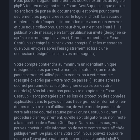
Nous pouvons également créer des cookies externes au logiciel
phpBB tout en naviguant sur « Forum GestSup », bien que ceux-ci
soient hors de portée du document qui est prévu pour couvrir
seulement les pages créées par le logiciel phpBB. La seconde
manière est de récupérer l’information que vous nous envoyez
et que nous collectons. Ceci peut être, et n’est pas limité à : la
publication de message en tant qu’utilisateur invité (désignée ci-
après par « messages invités »), l’enregistrement sur « Forum
GestSup » (désignée ici par « votre compte ») et les messages
que vous envoyez après l’enregistrement et lors d’une
connexion (désignés ici par « vos messages »).
Votre compte contiendra au minimum un identifiant unique
(désigné ci-après par « votre nom d’utilisateur »), un mot de
passe personnel utilisé pour la connexion à votre compte
(désigné ci-après par « votre mot de passe »), et une adresse
courriel personnelle valide (désignée ci-après par « votre
courriel »). Vos informations pour votre compte sur « Forum
GestSup » sont protégées par les lois de protection des données
applicables dans le pays qui nous héberge. Toute information en-
dehors de votre nom d’utilisateur, de votre mot de passe et de
votre adresse courriel requise par « Forum GestSup » durant la
procédure d’enregistrement, qu’elle soit obligatoire ou non, reste
à la discrétion de « Forum GestSup ». Dans tous les cas, vous
pouvez choisir quelle information de votre compte sera affichée
publiquement. De plus, dans votre profil, vous pouvez souscrire
ou non à l’envoi automatique de courriel par le logiciel phpBB.