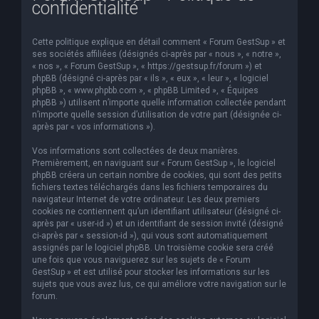
confidentialité
e
r
Cette politique explique en détail comment « Forum GestSup » et
c
ses sociétés affiliées (désignés ci-après par « nous », « notre »,
« nos », « Forum GestSup », « https://gestsup.fr/forum ») et
h
phpBB (désigné ci-après par « ils », « eux », « leur », « logiciel
phpBB », « www.phpbb.com », « phpBB Limited », « Équipes
e
phpBB ») utilisent n’importe quelle information collectée pendant
r
n’importe quelle session d’utilisation de votre part (désignée ci-
après par « vos informations »).
Vos informations sont collectées de deux manières.
Premièrement, en naviguant sur « Forum GestSup », le logiciel
phpBB créera un certain nombre de cookies, qui sont des petits
fichiers textes téléchargés dans les fichiers temporaires du
navigateur Internet de votre ordinateur. Les deux premiers
cookies ne contiennent qu’un identifiant utilisateur (désigné ci-
après par « user-id ») et un identifiant de session invité (désigné
ci-après par « session-id »), qui vous sont automatiquement
assignés par le logiciel phpBB. Un troisième cookie sera créé
une fois que vous naviguerez sur les sujets de « Forum
GestSup » et est utilisé pour stocker les informations sur les
sujets que vous avez lus, ce qui améliore votre navigation sur le
forum.