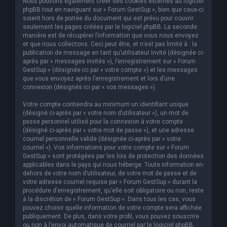
Nous pouvons également créer des cookies externes au logiciel
phpBB tout en naviguant sur « Forum GestSup », bien que ceux-ci
soient hors de portée du document qui est prévu pour couvrir
seulement les pages créées par le logiciel phpBB. La seconde
manière est de récupérer l’information que vous nous envoyez
et que nous collectons. Ceci peut être, et n’est pas limité à : la
publication de message en tant qu’utilisateur invité (désignée ci-
après par « messages invités »), l’enregistrement sur « Forum
GestSup » (désignée ici par « votre compte ») et les messages
que vous envoyez après l’enregistrement et lors d’une
connexion (désignés ici par « vos messages »).
Votre compte contiendra au minimum un identifiant unique
(désigné ci-après par « votre nom d’utilisateur »), un mot de
passe personnel utilisé pour la connexion à votre compte
(désigné ci-après par « votre mot de passe »), et une adresse
courriel personnelle valide (désignée ci-après par « votre
courriel »). Vos informations pour votre compte sur « Forum
GestSup » sont protégées par les lois de protection des données
applicables dans le pays qui nous héberge. Toute information en-
dehors de votre nom d’utilisateur, de votre mot de passe et de
votre adresse courriel requise par « Forum GestSup » durant la
procédure d’enregistrement, qu’elle soit obligatoire ou non, reste
à la discrétion de « Forum GestSup ». Dans tous les cas, vous
pouvez choisir quelle information de votre compte sera affichée
publiquement. De plus, dans votre profil, vous pouvez souscrire
ou non à l’envoi automatique de courriel par le logiciel phpBB.