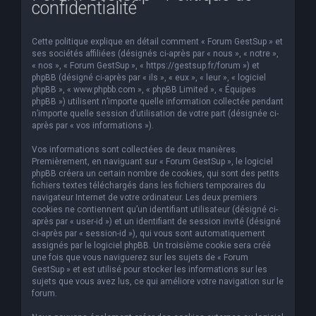
confidentialité
e
r
Cette politique explique en détail comment « Forum GestSup » et
c
ses sociétés affiliées (désignés ci-après par « nous », « notre »,
« nos », « Forum GestSup », « https://gestsup.fr/forum ») et
h
phpBB (désigné ci-après par « ils », « eux », « leur », « logiciel
phpBB », « www.phpbb.com », « phpBB Limited », « Équipes
e
phpBB ») utilisent n’importe quelle information collectée pendant
r
n’importe quelle session d’utilisation de votre part (désignée ci-
après par « vos informations »).
Vos informations sont collectées de deux manières.
Premièrement, en naviguant sur « Forum GestSup », le logiciel
phpBB créera un certain nombre de cookies, qui sont des petits
fichiers textes téléchargés dans les fichiers temporaires du
navigateur Internet de votre ordinateur. Les deux premiers
cookies ne contiennent qu’un identifiant utilisateur (désigné ci-
après par « user-id ») et un identifiant de session invité (désigné
ci-après par « session-id »), qui vous sont automatiquement
assignés par le logiciel phpBB. Un troisième cookie sera créé
une fois que vous naviguerez sur les sujets de « Forum
GestSup » et est utilisé pour stocker les informations sur les
sujets que vous avez lus, ce qui améliore votre navigation sur le
forum.