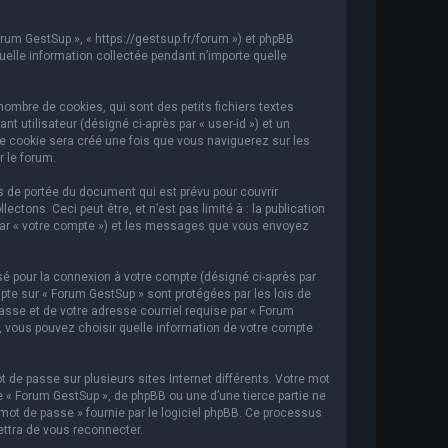
orum GestSup », « https://gestsup.fr/forum ») et phpBB
 quelle information collectée pendant n’importe quelle
ombre de cookies, qui sont des petits fichiers textes
t utilisateur (désigné ci-après par « user-id ») et un
ème cookie sera créé une fois que vous naviguerez sur les
r le forum.
 de portée du document qui est prévu pour couvrir
ons. Ceci peut être, et n’est pas limité à : la publication
i par « votre compte ») et les messages que vous envoyez
sé pour la connexion à votre compte (désigné ci-après par
mpte sur « Forum GestSup » sont protégées par les lois de
asse et de votre adresse courriel requise par « Forum
s, vous pouvez choisir quelle information de votre compte
 de passe sur plusieurs sites Internet différents. Votre mot
« Forum GestSup », de phpBB ou une d’une tierce partie ne
mot de passe » fournie par le logiciel phpBB. Ce processus
ettra de vous reconnecter.