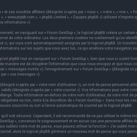
 et ses sociétés affiliées (désignés ci-après par « nous », « notre », « nos », « F
hpBB », « www.phpbb.com », « phpBB Limited », « Équipes phpBB ») utilisent n’importe
os informations »).
ement, en naviguant sur « Forum GestSup », le logiciel phpBB créera un certain n
rnet de votre ordinateur. Les deux premiers cookies ne contiennent qu’un identifian
on-id »), qui vous sont automatiquement assignés par le logiciel phpBB. Un troisi
informations sur les sujets que vous avez lus, ce qui améliore votre navigation su
iel phpBB tout en naviguant sur « Forum GestSup », bien que ceux-ci soient hors
e manière est de récupérer l’information que vous nous envoyez et que nous collect
 par « messages invités »), l’enregistrement sur « Forum GestSup » (désignée ic
i par « vos messages »).
ésigné ci-après par « votre nom d’utilisateur »), un mot de passe personnel utili
 valide (désignée ci-après par « votre courriel »). Vos informations pour votre co
berge. Toute information en-dehors de votre nom d’utilisateur, de votre mot de p
 obligatoire ou non, reste à la discrétion de « Forum GestSup ». Dans tous les ca
pouvez souscrire ou non à l’envoi automatique de courriel par le logiciel phpBB.
qu’il soit sécurisé. Cependant, il est recommandé de ne pas utiliser le même mot
GestSup », conservez-le soigneusement et en aucun cas une personne affiliée de 
 oubliez votre mot de passe, vous pouvez utiliser la fonction « J’ai oublié mon 
courriel, alors le logiciel phpBB générera un nouveau mot de passe qui vous perm