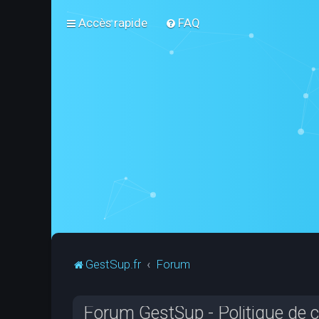
Accès rapide
FAQ
GestSup.fr
Forum
Forum GestSup - Politique de co