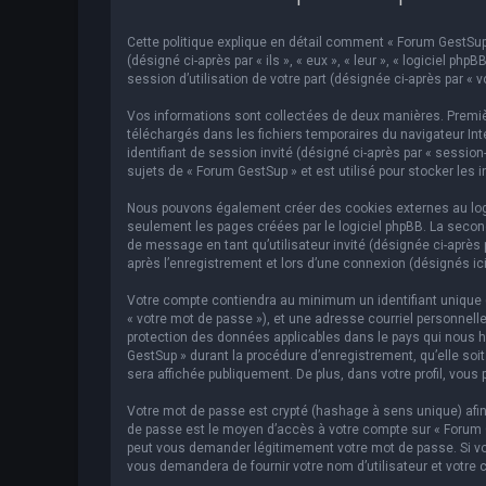
Cette politique explique en détail comment « Forum GestSup »
(désigné ci-après par « ils », « eux », « leur », « logiciel p
session d’utilisation de votre part (désignée ci-après par « v
Vos informations sont collectées de deux manières. Premièr
téléchargés dans les fichiers temporaires du navigateur Inte
identifiant de session invité (désigné ci-après par « sessi
sujets de « Forum GestSup » et est utilisé pour stocker les 
Nous pouvons également créer des cookies externes au logic
seulement les pages créées par le logiciel phpBB. La second
de message en tant qu’utilisateur invité (désignée ci-après
après l’enregistrement et lors d’une connexion (désignés ic
Votre compte contiendra au minimum un identifiant unique (d
« votre mot de passe »), et une adresse courriel personnelle
protection des données applicables dans le pays qui nous hé
GestSup » durant la procédure d’enregistrement, qu’elle soit
sera affichée publiquement. De plus, dans votre profil, vous 
Votre mot de passe est crypté (hashage à sens unique) afin 
de passe est le moyen d’accès à votre compte sur « Forum 
peut vous demander légitimement votre mot de passe. Si vous
vous demandera de fournir votre nom d’utilisateur et votre 