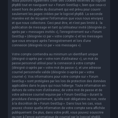
Nous pouvons également créer des cookies externes au logiciel
phpBB tout en naviguant sur « Forum GestSup », bien que ceux-ci
soient hors de portée du document qui est prévu pour couvrir
seulement les pages créées par le logiciel phpBB. La seconde
manière est de récupérer l’information que vous nous envoyez
et que nous collectons. Ceci peut être, et n’est pas limité à : la
publication de message en tant qu’utilisateur invité (désignée ci-
après par « messages invités »), l’enregistrement sur « Forum
GestSup » (désignée ici par « votre compte ») et les messages
que vous envoyez après l’enregistrement et lors d’une
connexion (désignés ici par « vos messages »).
Votre compte contiendra au minimum un identifiant unique
(désigné ci-après par « votre nom d’utilisateur »), un mot de
passe personnel utilisé pour la connexion à votre compte
(désigné ci-après par « votre mot de passe »), et une adresse
courriel personnelle valide (désignée ci-après par « votre
courriel »). Vos informations pour votre compte sur « Forum
GestSup » sont protégées par les lois de protection des données
applicables dans le pays qui nous héberge. Toute information en-
dehors de votre nom d’utilisateur, de votre mot de passe et de
votre adresse courriel requise par « Forum GestSup » durant la
procédure d’enregistrement, qu’elle soit obligatoire ou non, reste
à la discrétion de « Forum GestSup ». Dans tous les cas, vous
pouvez choisir quelle information de votre compte sera affichée
publiquement. De plus, dans votre profil, vous pouvez souscrire
ou non à l’envoi automatique de courriel par le logiciel phpBB.