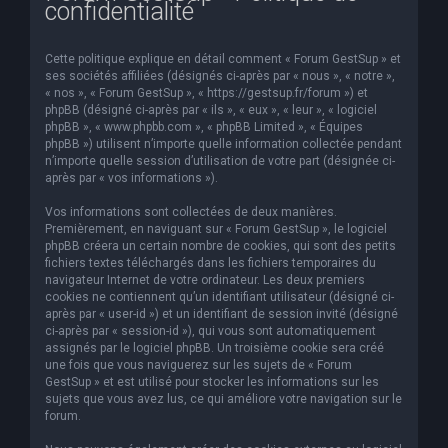
confidentialité
e
r
Cette politique explique en détail comment « Forum GestSup » et
c
ses sociétés affiliées (désignés ci-après par « nous », « notre »,
« nos », « Forum GestSup », « https://gestsup.fr/forum ») et
h
phpBB (désigné ci-après par « ils », « eux », « leur », « logiciel
phpBB », « www.phpbb.com », « phpBB Limited », « Équipes
e
phpBB ») utilisent n’importe quelle information collectée pendant
r
n’importe quelle session d’utilisation de votre part (désignée ci-
après par « vos informations »).
Vos informations sont collectées de deux manières.
Premièrement, en naviguant sur « Forum GestSup », le logiciel
phpBB créera un certain nombre de cookies, qui sont des petits
fichiers textes téléchargés dans les fichiers temporaires du
navigateur Internet de votre ordinateur. Les deux premiers
cookies ne contiennent qu’un identifiant utilisateur (désigné ci-
après par « user-id ») et un identifiant de session invité (désigné
ci-après par « session-id »), qui vous sont automatiquement
assignés par le logiciel phpBB. Un troisième cookie sera créé
une fois que vous naviguerez sur les sujets de « Forum
GestSup » et est utilisé pour stocker les informations sur les
sujets que vous avez lus, ce qui améliore votre navigation sur le
forum.