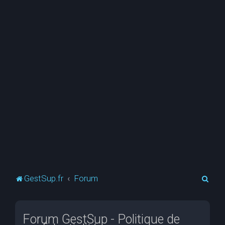
R
GestSup.fr
Forum
e
c
Forum GestSup - Politique de
h