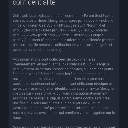
confidentialité
e
r
Cette politique explique en détail comment « Forum GestSup » et
c
ses sociétés affiliées (désignés ci-après par « nous », « notre »,
« nos », « Forum GestSup », « https://gestsup.fr/forum ») et
h
phpBB (désigné ci-après par « ils », « eux », « leur », « logiciel
phpBB », « www.phpbb.com », « phpBB Limited », « Équipes
e
phpBB ») utilisent n’importe quelle information collectée pendant
r
n’importe quelle session d’utilisation de votre part (désignée ci-
après par « vos informations »).
Vos informations sont collectées de deux manières.
Premièrement, en naviguant sur « Forum GestSup », le logiciel
phpBB créera un certain nombre de cookies, qui sont des petits
fichiers textes téléchargés dans les fichiers temporaires du
navigateur Internet de votre ordinateur. Les deux premiers
cookies ne contiennent qu’un identifiant utilisateur (désigné ci-
après par « user-id ») et un identifiant de session invité (désigné
ci-après par « session-id »), qui vous sont automatiquement
assignés par le logiciel phpBB. Un troisième cookie sera créé
une fois que vous naviguerez sur les sujets de « Forum
GestSup » et est utilisé pour stocker les informations sur les
sujets que vous avez lus, ce qui améliore votre navigation sur le
forum.
Nous pouvons également créer des cookies externes au logiciel