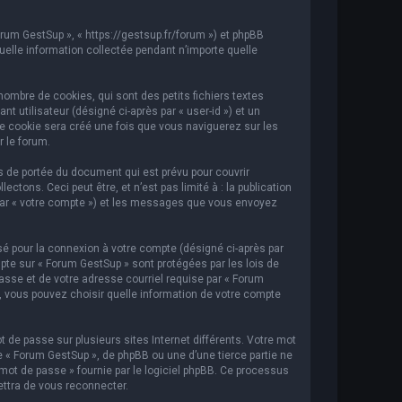
orum GestSup », « https://gestsup.fr/forum ») et phpBB
 quelle information collectée pendant n’importe quelle
ombre de cookies, qui sont des petits fichiers textes
t utilisateur (désigné ci-après par « user-id ») et un
ème cookie sera créé une fois que vous naviguerez sur les
r le forum.
 de portée du document qui est prévu pour couvrir
ons. Ceci peut être, et n’est pas limité à : la publication
i par « votre compte ») et les messages que vous envoyez
sé pour la connexion à votre compte (désigné ci-après par
mpte sur « Forum GestSup » sont protégées par les lois de
asse et de votre adresse courriel requise par « Forum
s, vous pouvez choisir quelle information de votre compte
 de passe sur plusieurs sites Internet différents. Votre mot
« Forum GestSup », de phpBB ou une d’une tierce partie ne
mot de passe » fournie par le logiciel phpBB. Ce processus
ettra de vous reconnecter.