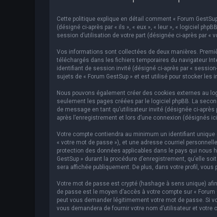
Cette politique explique en détail comment « Forum GestSup »
(désigné ci-après par « ils », « eux », « leur », « logiciel p
session d’utilisation de votre part (désignée ci-après par « v
Vos informations sont collectées de deux manières. Premièr
téléchargés dans les fichiers temporaires du navigateur Inte
identifiant de session invité (désigné ci-après par « sessi
sujets de « Forum GestSup » et est utilisé pour stocker les 
Nous pouvons également créer des cookies externes au logic
seulement les pages créées par le logiciel phpBB. La second
de message en tant qu’utilisateur invité (désignée ci-après
après l’enregistrement et lors d’une connexion (désignés ic
Votre compte contiendra au minimum un identifiant unique (d
« votre mot de passe »), et une adresse courriel personnelle
protection des données applicables dans le pays qui nous hé
GestSup » durant la procédure d’enregistrement, qu’elle soit
sera affichée publiquement. De plus, dans votre profil, vous 
Votre mot de passe est crypté (hashage à sens unique) afin 
de passe est le moyen d’accès à votre compte sur « Forum 
peut vous demander légitimement votre mot de passe. Si vous
vous demandera de fournir votre nom d’utilisateur et votre 