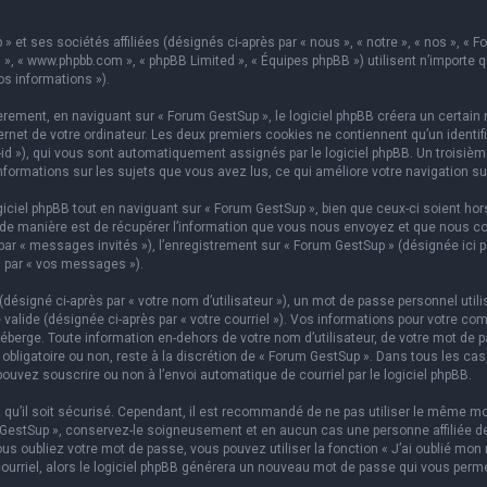
 et ses sociétés affiliées (désignés ci-après par « nous », « notre », « nos », « F
hpBB », « www.phpbb.com », « phpBB Limited », « Équipes phpBB ») utilisent n’importe
os informations »).
ement, en naviguant sur « Forum GestSup », le logiciel phpBB créera un certain n
rnet de votre ordinateur. Les deux premiers cookies ne contiennent qu’un identifian
on-id »), qui vous sont automatiquement assignés par le logiciel phpBB. Un troisi
informations sur les sujets que vous avez lus, ce qui améliore votre navigation su
iel phpBB tout en naviguant sur « Forum GestSup », bien que ceux-ci soient hors
e manière est de récupérer l’information que vous nous envoyez et que nous collect
 par « messages invités »), l’enregistrement sur « Forum GestSup » (désignée ic
i par « vos messages »).
ésigné ci-après par « votre nom d’utilisateur »), un mot de passe personnel utili
 valide (désignée ci-après par « votre courriel »). Vos informations pour votre co
berge. Toute information en-dehors de votre nom d’utilisateur, de votre mot de p
 obligatoire ou non, reste à la discrétion de « Forum GestSup ». Dans tous les ca
pouvez souscrire ou non à l’envoi automatique de courriel par le logiciel phpBB.
qu’il soit sécurisé. Cependant, il est recommandé de ne pas utiliser le même mot
GestSup », conservez-le soigneusement et en aucun cas une personne affiliée de 
 oubliez votre mot de passe, vous pouvez utiliser la fonction « J’ai oublié mon 
courriel, alors le logiciel phpBB générera un nouveau mot de passe qui vous perm