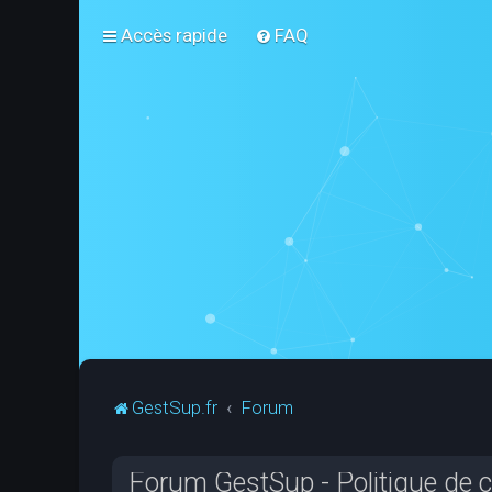
Accès rapide
FAQ
GestSup.fr
Forum
Forum GestSup - Politique de co