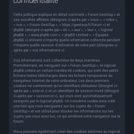
confidentialité
Cette politique explique en détail comment « Forum GestSup » et
ses sociétés affiliées (désignés ci-après par « nous », « notre »,
« nos », « Forum GestSup », « https://gestsup.fr/forum ») et
phpBB (désigné ci-après par « ils », « eux », « leur », « logiciel
phpBB », « www.phpbb.com », « phpBB Limited », « Équipes
phpBB ») utilisent n’importe quelle information collectée pendant
n’importe quelle session d’utilisation de votre part (désignée ci-
après par « vos informations »).
Vos informations sont collectées de deux manières.
Premièrement, en naviguant sur « Forum GestSup », le logiciel
phpBB créera un certain nombre de cookies, qui sont des petits
fichiers textes téléchargés dans les fichiers temporaires du
navigateur Internet de votre ordinateur. Les deux premiers
cookies ne contiennent qu’un identifiant utilisateur (désigné ci-
après par « user-id ») et un identifiant de session invité (désigné
ci-après par « session-id »), qui vous sont automatiquement
assignés par le logiciel phpBB. Un troisième cookie sera créé
une fois que vous naviguerez sur les sujets de « Forum
GestSup » et est utilisé pour stocker les informations sur les
sujets que vous avez lus, ce qui améliore votre navigation sur le
forum.
Nous pouvons également créer des cookies externes au logiciel