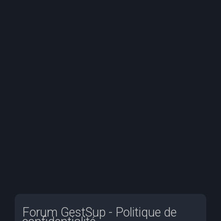
e
r
c
h
e
r
Forum GestSup - Politique de