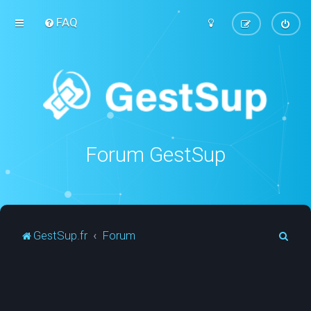
FAQ
Forum GestSup
R
GestSup.fr
Forum
e
c
h