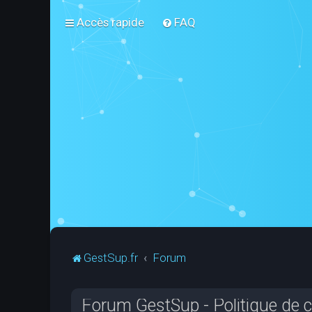
Accès rapide
FAQ
GestSup.fr
Forum
Forum GestSup - Politique de co