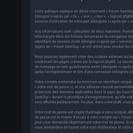
Cette politique explique en détail comment « Forum GestSup »
(désigné ci-après par « ils », « eux », « leur », « logiciel p
session d’utilisation de votre part (désignée ci-après par « v
Vos informations sont collectées de deux manières. Premièr
téléchargés dans les fichiers temporaires du navigateur Inte
identifiant de session invité (désigné ci-après par « sessi
sujets de « Forum GestSup » et est utilisé pour stocker les 
Nous pouvons également créer des cookies externes au logic
seulement les pages créées par le logiciel phpBB. La second
de message en tant qu’utilisateur invité (désignée ci-après
après l’enregistrement et lors d’une connexion (désignés ic
Votre compte contiendra au minimum un identifiant unique (d
« votre mot de passe »), et une adresse courriel personnelle
protection des données applicables dans le pays qui nous hé
GestSup » durant la procédure d’enregistrement, qu’elle soit
sera affichée publiquement. De plus, dans votre profil, vous 
Votre mot de passe est crypté (hashage à sens unique) afin 
de passe est le moyen d’accès à votre compte sur « Forum 
peut vous demander légitimement votre mot de passe. Si vous
vous demandera de fournir votre nom d’utilisateur et votre 