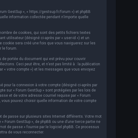
orum GestSup », « https://gestsup.fr/forum ») et phpBB
 quelle information collectée pendant n’importe quelle
ombre de cookies, qui sont des petits fichiers textes
t utilisateur (désigné ci-après par « user-id ») et un
ème cookie sera créé une fois que vous naviguerez sur les
r le forum.
 de portée du document qui est prévu pour couvrir
ons. Ceci peut être, et n’est pas limité à : la publication
i par « votre compte ») et les messages que vous envoyez
sé pour la connexion à votre compte (désigné ci-après par
mpte sur « Forum GestSup » sont protégées par les lois de
asse et de votre adresse courriel requise par « Forum
s, vous pouvez choisir quelle information de votre compte
 de passe sur plusieurs sites Internet différents. Votre mot
« Forum GestSup », de phpBB ou une d’une tierce partie ne
mot de passe » fournie par le logiciel phpBB. Ce processus
ettra de vous reconnecter.