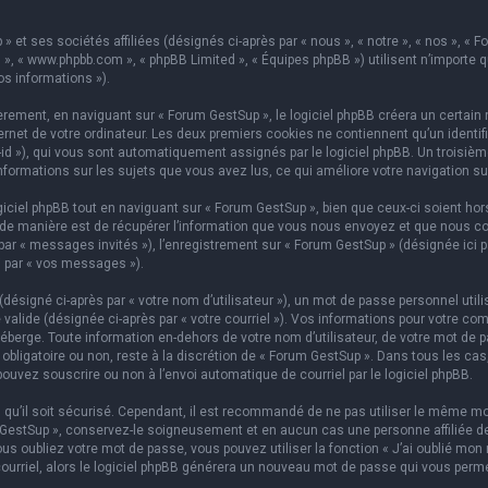
 et ses sociétés affiliées (désignés ci-après par « nous », « notre », « nos », « F
hpBB », « www.phpbb.com », « phpBB Limited », « Équipes phpBB ») utilisent n’importe
os informations »).
ement, en naviguant sur « Forum GestSup », le logiciel phpBB créera un certain n
rnet de votre ordinateur. Les deux premiers cookies ne contiennent qu’un identifian
on-id »), qui vous sont automatiquement assignés par le logiciel phpBB. Un troisi
informations sur les sujets que vous avez lus, ce qui améliore votre navigation su
iel phpBB tout en naviguant sur « Forum GestSup », bien que ceux-ci soient hors
e manière est de récupérer l’information que vous nous envoyez et que nous collect
 par « messages invités »), l’enregistrement sur « Forum GestSup » (désignée ic
i par « vos messages »).
ésigné ci-après par « votre nom d’utilisateur »), un mot de passe personnel utili
 valide (désignée ci-après par « votre courriel »). Vos informations pour votre co
berge. Toute information en-dehors de votre nom d’utilisateur, de votre mot de p
 obligatoire ou non, reste à la discrétion de « Forum GestSup ». Dans tous les ca
pouvez souscrire ou non à l’envoi automatique de courriel par le logiciel phpBB.
qu’il soit sécurisé. Cependant, il est recommandé de ne pas utiliser le même mot
GestSup », conservez-le soigneusement et en aucun cas une personne affiliée de 
 oubliez votre mot de passe, vous pouvez utiliser la fonction « J’ai oublié mon 
courriel, alors le logiciel phpBB générera un nouveau mot de passe qui vous perm